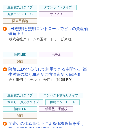
直管蛍光灯タイプ
ダウンライトタイプ
照明コントロール
オフィス
関東甲信越
LED照明と照明コントロールでビルの資産価
値向上！
株式会社クリーン埼玉オートサービス 様
除菌LED
ホテル
関西
除菌LEDで“安心して利用できる空間”へ。衛
生対策の取り組みがご宿泊者から高評価
自社事例（ホテルいじか荘）（除菌LED）
直管蛍光灯タイプ
コンパクト蛍光灯タイプ
水銀灯・投光器タイプ
照明コントロール
除菌LED
学習塾・予備校
関西
蛍光灯の供給量低下による価格高騰を受け