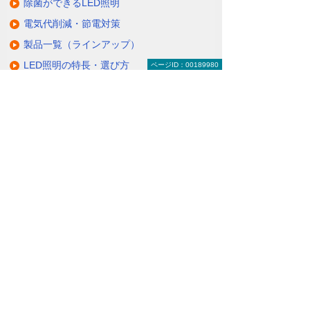
除菌ができるLED照明
電気代削減・節電対策
製品一覧（ラインアップ）
LED照明の特長・選び方
ページID：00189980
補助金・税制・リース
サポート・大塚商会の取り組み
LED導入事例
業種・設置場所別LED照明
基礎知識・用語辞典
キャンペーン・イベント情報
キャンペーン
関連するソリューション・製品