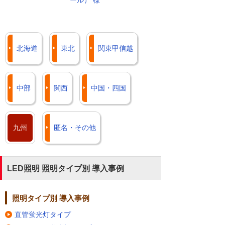
ール） 様
北海道
東北
関東甲信越
中部
関西
中国・四国
九州
匿名・その他
LED照明 照明タイプ別 導入事例
照明タイプ別 導入事例
直管蛍光灯タイプ