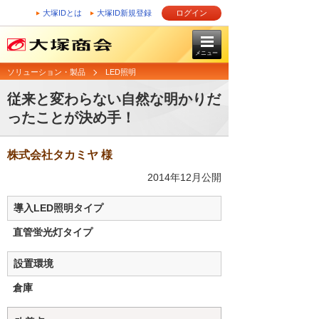
大塚IDとは
大塚ID新規登録
ログイン
メニュー
ソリューション・製品
LED照明
従来と変わらない自然な明かりだ
ったことが決め手！
株式会社タカミヤ 様
2014年12月公開
導入LED照明タイプ
直管蛍光灯タイプ
設置環境
倉庫