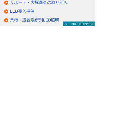
サポート・大塚商会の取り組み
LED導入事例
業種・設置場所別LED照明
ページID：00122666
基礎知識・用語辞典
キャンペーン・イベント情報
キャンペーン
関連するソリューション・製品
無駄と無理のない電力コスト対策
（BEMS／電力「見える化・見せる化」）
ナビゲーションメニュー
LED照明