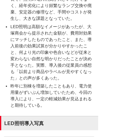
く、経年劣化により頻繁なランプ交換や廃
棄、安定器の修理など、手間やコストが発
生し、大きな課題となっていた。
LED照明は高額なイメージがあったが、大
塚商会から提示された金額が、費用対効果
にマッチしたものであったこと、また、導
入前後の効果試算が分かりやすかったこ
と、何より光の印象や色合いなどが従来と
変わらない自然な明かりだったことが決め
手となった。実際、導入後の従業員の感想
も「以前より商品やラベルが見やすくなっ
た」との声が多くあった。
昨年に別棟を増築したこともあり、電力使
用量がずいぶん増加していたため、今回の
導入により、一定の軽減効果が見込まれる
と期待している。
LED照明導入写真