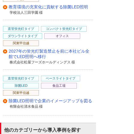
教育環境の充実化に貢献する除菌LED照明
学校法人三田学園 様
直管蛍光灯タイプ
コンパクト蛍光灯タイプ
ダウンライトタイプ
オフィス
関東甲信越
2027年の蛍光灯製造禁止を前に本社ビル全
館でLED照明へ移行
株式会社松屋フーズホールディングス 様
直管蛍光灯タイプ
ベースライトタイプ
除菌LED
食品工場
関東甲信越
除菌LED照明で企業のイメージアップを図る
有限会社清水食品 様
他のカテゴリーから導入事例を探す