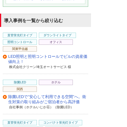
導入事例を一覧から絞り込む
直管蛍光灯タイプ
ダウンライトタイプ
照明コントロール
オフィス
関東甲信越
LED照明と照明コントロールでビルの資産価
値向上！
株式会社クリーン埼玉オートサービス 様
除菌LED
ホテル
関西
除菌LEDで“安心して利用できる空間”へ。衛
生対策の取り組みがご宿泊者から高評価
自社事例（ホテルいじか荘）（除菌LED）
直管蛍光灯タイプ
コンパクト蛍光灯タイプ