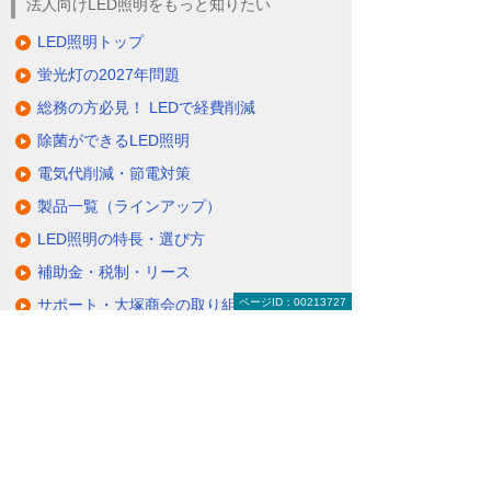
法人向けLED照明をもっと知りたい
LED照明トップ
蛍光灯の2027年問題
総務の方必見！ LEDで経費削減
除菌ができるLED照明
電気代削減・節電対策
製品一覧（ラインアップ）
LED照明の特長・選び方
補助金・税制・リース
ページID：00213727
サポート・大塚商会の取り組み
LED導入事例
業種・設置場所別LED照明
基礎知識・用語辞典
キャンペーン・イベント情報
キャンペーン