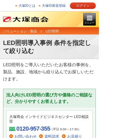
大塚IDとは
大塚ID新規登録
ログイン
メニュー
ソリューション・製品
LED照明
LED照明導入事例 条件を指定し
て絞り込む
LED照明をご導入いただいたお客様の事例を、
製品、施設、地域から絞り込んでお探しいただ
けます。
法人向けLED照明の選び方や価格のご相談な
ど、分かりやすくお答えします。
大塚商会 インサイドビジネスセンター LED相談
室
0120-957-355
（平日 9:00～17:30）
お問い合わせ
資料請求
お見積り