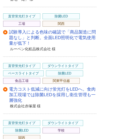
直管蛍光灯タイプ
除菌LED
工場
関西
試験導入による色味の確認で「商品製造に問
題なし」と判断。全面LED照明化で電気使用
量が低下！
ルーベン化粧品株式会社 様
直管蛍光灯タイプ
ダウンライトタイプ
ベースライトタイプ
除菌LED
食品工場
関東甲信越
電力コスト低減に向け蛍光灯をLEDへ。食肉
加工現場では除菌LEDを採用し衛生管理も一
層強化
株式会社赤塚屋 様
直管蛍光灯タイプ
ダウンライトタイプ
除菌LED
学校
関西