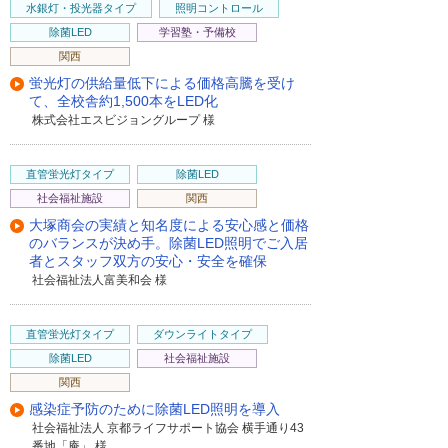
水銀灯・投光器タイプ
照明コントロール
除菌LED
学習塾・予備校
関西
蛍光灯の供給量低下による価格高騰を受け
て、全校舎約1,500本をLED化
株式会社エスビジョングループ 様
直管蛍光灯タイプ
除菌LED
社会福祉施設
関西
大塚商会の実績と知名度による安心感と価格
のバランスが決め手。除菌LED照明でご入居
者とスタッフ双方の安心・安全を確保
社会福祉法人富美和会 様
直管蛍光灯タイプ
ダウンライトタイプ
除菌LED
社会福祉施設
関西
感染症予防のために除菌LED照明を導入
社会福祉法人 京都ライフサポート協会 横手通り43
番地「庵」 様