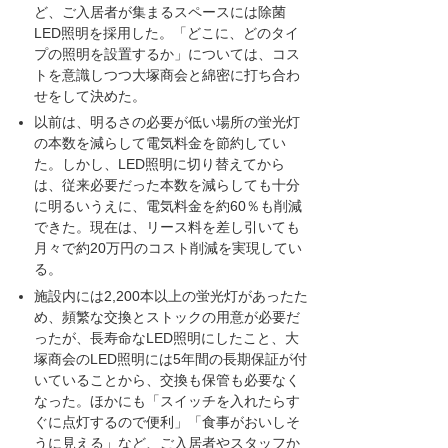
ど、ご入居者が集まるスペースには除菌
LED照明を採用した。「どこに、どのタイ
プの照明を設置するか」については、コス
トを意識しつつ大塚商会と綿密に打ち合わ
せをして決めた。
以前は、明るさの必要が低い場所の蛍光灯
の本数を減らして電気料金を節約してい
た。しかし、LED照明に切り替えてから
は、従来必要だった本数を減らしても十分
に明るいうえに、電気料金を約60％も削減
できた。現在は、リース料を差し引いても
月々で約20万円のコスト削減を実現してい
る。
施設内には2,200本以上の蛍光灯があったた
め、頻繁な交換とストックの用意が必要だ
ったが、長寿命なLED照明にしたこと、大
塚商会のLED照明には5年間の長期保証が付
いていることから、交換も保管も必要なく
なった。ほかにも「スイッチを入れたらす
ぐに点灯するので便利」「食事がおいしそ
うに見える」など、ご入居者やスタッフか