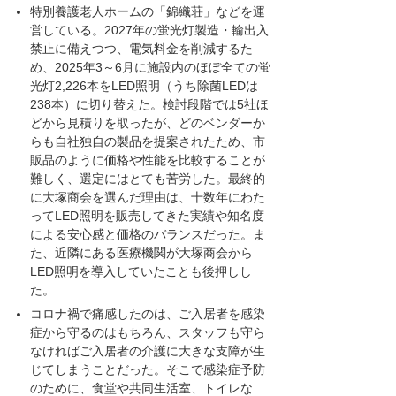
特別養護老人ホームの「錦織荘」などを運
営している。2027年の蛍光灯製造・輸出入
禁止に備えつつ、電気料金を削減するた
め、2025年3～6月に施設内のほぼ全ての蛍
光灯2,226本をLED照明（うち除菌LEDは
238本）に切り替えた。検討段階では5社ほ
どから見積りを取ったが、どのベンダーか
らも自社独自の製品を提案されたため、市
販品のように価格や性能を比較することが
難しく、選定にはとても苦労した。最終的
に大塚商会を選んだ理由は、十数年にわた
ってLED照明を販売してきた実績や知名度
による安心感と価格のバランスだった。ま
た、近隣にある医療機関が大塚商会から
LED照明を導入していたことも後押しし
た。
コロナ禍で痛感したのは、ご入居者を感染
症から守るのはもちろん、スタッフも守ら
なければご入居者の介護に大きな支障が生
じてしまうことだった。そこで感染症予防
のために、食堂や共同生活室、トイレな