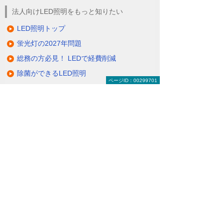
法人向けLED照明をもっと知りたい
LED照明トップ
蛍光灯の2027年問題
総務の方必見！ LEDで経費削減
除菌ができるLED照明
ページID：00299701
電気代削減・節電対策
製品一覧（ラインアップ）
LED照明の特長・選び方
補助金・税制・リース
サポート・大塚商会の取り組み
LED導入事例
業種・設置場所別LED照明
基礎知識・用語辞典
キャンペーン・イベント情報