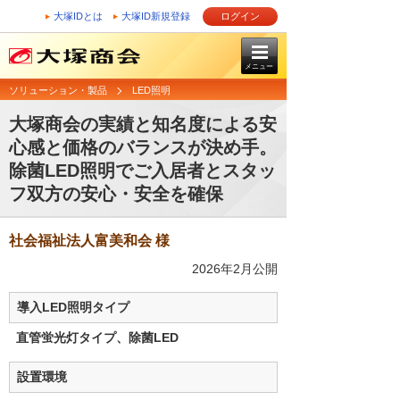
大塚IDとは
大塚ID新規登録
ログイン
メニュー
ソリューション・製品
LED照明
大塚商会の実績と知名度による安
心感と価格のバランスが決め手。
除菌LED照明でご入居者とスタッ
フ双方の安心・安全を確保
社会福祉法人富美和会 様
2026年2月公開
導入LED照明タイプ
直管蛍光灯タイプ、除菌LED
設置環境