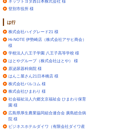
ネッツトヨタ西日本株式会社 様
登別市役所 様
は行
株式会社ハイグレード21 様
Hi-NOTE 伊勢崎店（株式会社アサヒ商会）
様
学校法人八王子学園 八王子高等学校 様
はとやグループ（株式会社はとや） 様
原泌尿器科病院 様
はんこ屋さん21日本橋店 様
株式会社バルコム 様
株式会社ひまわり 様
社会福祉法人六郷文京福祉会 ひまわり保育
園 様
広島県厚生農業協同組合連合会 廣島総合病
院 様
ビジネスホテルダイワ（有限会社ダイワ産