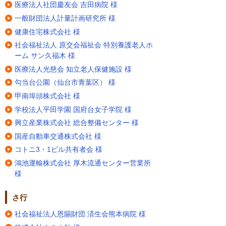
医療法人社団慶友会 吉田病院 様
一般財団法人計量計画研究所 様
健康住宅株式会社 様
社会福祉法人 原交会福祉会 特別養護老人ホ
ーム サン久福木 様
医療法人光慈会 知立老人保健施設 様
勾当台公園（仙台市青葉区） 様
甲南埠頭株式会社 様
学校法人平田学園 国府台女子学院 様
興立産業株式会社 総合整備センター 様
国産自動車交通株式会社 様
コトニ3・1ビル共有者会 様
鴻池運輸株式会社 厚木流通センター営業所
様
さ行
社会福祉法人恩賜財団 済生会熊本病院 様