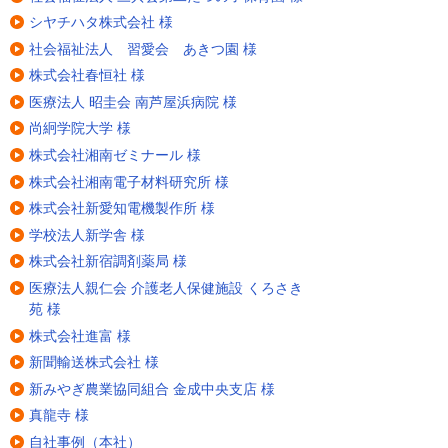
シヤチハタ株式会社 様
社会福祉法人 習愛会 あきつ園 様
株式会社春恒社 様
医療法人 昭圭会 南芦屋浜病院 様
尚絅学院大学 様
株式会社湘南ゼミナール 様
株式会社湘南電子材料研究所 様
株式会社新愛知電機製作所 様
学校法人新学舎 様
株式会社新宿調剤薬局 様
医療法人親仁会 介護老人保健施設 くろさき
苑 様
株式会社進富 様
新聞輸送株式会社 様
新みやぎ農業協同組合 金成中央支店 様
真龍寺 様
自社事例（本社）