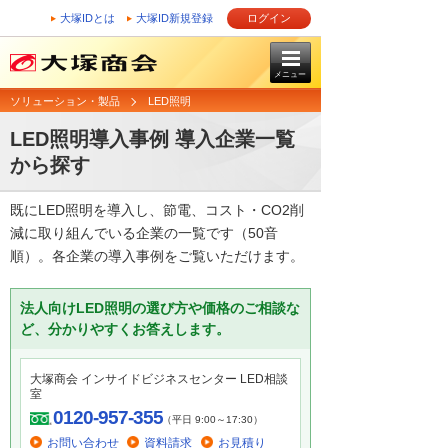
大塚IDとは
大塚ID新規登録
ログイン
メニュー
ソリューション・製品
LED照明
LED照明導入事例 導入企業一覧
から探す
既にLED照明を導入し、節電、コスト・CO2削
減に取り組んでいる企業の一覧です（50音
順）。各企業の導入事例をご覧いただけます。
法人向けLED照明の選び方や価格のご相談な
ど、分かりやすくお答えします。
大塚商会 インサイドビジネスセンター LED相談
室
0120-957-355
（平日 9:00～17:30）
お問い合わせ
資料請求
お見積り