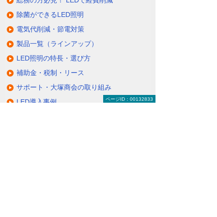
総務の方必見！ LEDで経費削減
除菌ができるLED照明
電気代削減・節電対策
製品一覧（ラインアップ）
LED照明の特長・選び方
補助金・税制・リース
サポート・大塚商会の取り組み
ページID：00132833
LED導入事例
業種・設置場所別LED照明
基礎知識・用語辞典
キャンペーン・イベント情報
キャンペーン