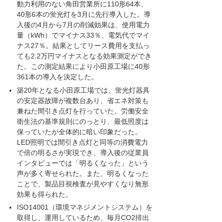
動力利用のない角田営業所に110形64本、
40形6本の蛍光灯を3月に先行導入した。導
入後の4月から7月の削減効果は、使用電力
量（kWh）でマイナス33％、電気代でマイ
ナス27％。結果としてリース費用を支払っ
ても2.2万円マイナスとなる効果測定ができ
た。この測定結果により小田原工場に40形
361本の導入を決定した。
築20年となる小田原工場では、蛍光灯器具
の安定器故障が複数台あり、省エネ対策も
兼ねた間引き点灯を行っていた。労働安全
衛生法の基準規則にのっとり、最低照度は
保っていたが全体的に暗い印象だった。
LED照明では間引き点灯と同等の消費電力
で倍の明るさが実現でき、導入後の従業員
インタビューでは「明るくなった」という
声が多く寄せられた。また、明るくなった
ことで、製品目視検査が見やすくなり無形
効果も得られた。
ISO14001（環境マネジメントシステム）を
取得し、運用しているため、毎月CO2排出