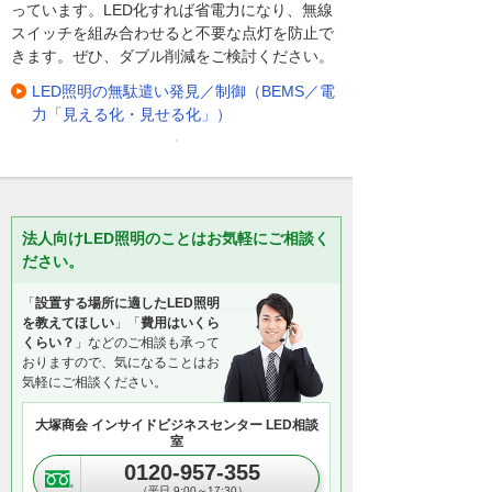
っています。LED化すれば省電力になり、無線
スイッチを組み合わせると不要な点灯を防止で
きます。ぜひ、ダブル削減をご検討ください。
LED照明の無駄遣い発見／制御（BEMS／電
力「見える化・見せる化」）
法人向けLED照明のことはお気軽にご相談く
ださい。
「
設置する場所に適したLED照明
を教えてほしい
」「
費用はいくら
くらい？
」などのご相談も承って
おりますので、気になることはお
気軽にご相談ください。
大塚商会 インサイドビジネスセンター LED相談
室
0120-957-355
（平日 9:00～17:30）