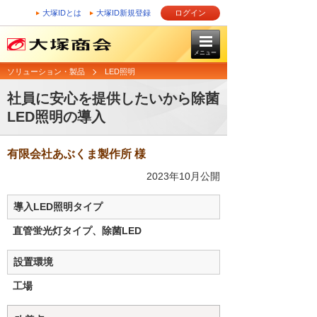
大塚IDとは
大塚ID新規登録
ログイン
メニュー
ソリューション・製品
LED照明
社員に安心を提供したいから除菌
LED照明の導入
有限会社あぶくま製作所 様
2023年10月公開
導入LED照明タイプ
直管蛍光灯タイプ、除菌LED
設置環境
工場