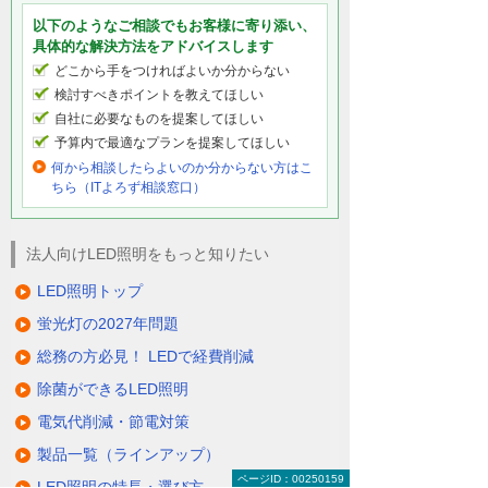
以下のようなご相談でもお客様に寄り添い、
具体的な解決方法をアドバイスします
どこから手をつければよいか分からない
検討すべきポイントを教えてほしい
自社に必要なものを提案してほしい
予算内で最適なプランを提案してほしい
何から相談したらよいのか分からない方はこ
ちら（ITよろず相談窓口）
法人向けLED照明をもっと知りたい
LED照明トップ
蛍光灯の2027年問題
総務の方必見！ LEDで経費削減
除菌ができるLED照明
電気代削減・節電対策
製品一覧（ラインアップ）
ページID：00250159
LED照明の特長・選び方