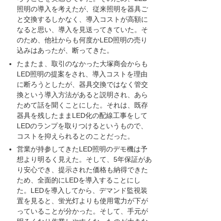
照明の導入を考えたが、従来照明を器具ご
と交換するしかなく、導入コストが高額に
なると思い、導入を見送ってきていた。そ
のため、他社からも何度かLED照明の売り
込みはあったが、断ってきた。
たまたま、取引のなかった大塚商会からも
LED照明の提案をされ、導入コストを理由
に断ろうとしたが、器具交換ではなく管交
換という導入方法があると説明され、あら
ためて話を聞くことにした。それは、既存
器具を残したままLED化の配線工事をして
LEDのランプを取りつけるというもので、
コストを抑えられるとのことだった。
営業が持参してきたLED照明のデモ機は予
想より明るく見えた。そして、5年保証があ
り安心でき、提示された価格も納得できた
ため、全面的にLEDを導入することにし
た。LEDを導入してから、デマンド監視装
置を見ると、蛍光灯よりも使用電力が下が
っていることが分かった。そして、手元が