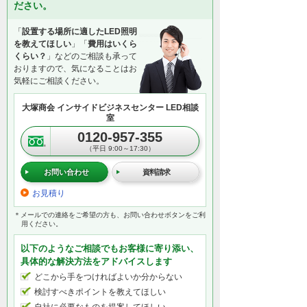
ださい。
「
設置する場所に適したLED照明
を教えてほしい
」「
費用はいくら
くらい？
」などのご相談も承って
おりますので、気になることはお
気軽にご相談ください。
大塚商会 インサイドビジネスセンター LED相談
室
0120-957-355
（平日 9:00～17:30）
お問い合わせ
資料請求
お見積り
＊メールでの連絡をご希望の方も、お問い合わせボタンをご利
用ください。
以下のようなご相談でもお客様に寄り添い、
具体的な解決方法をアドバイスします
どこから手をつければよいか分からない
検討すべきポイントを教えてほしい
自社に必要なものを提案してほしい