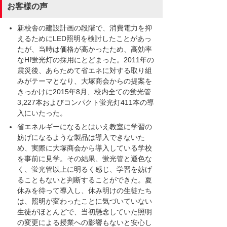
お客様の声
新校舎の建設計画の段階で、消費電力を抑
えるためにLED照明を検討したことがあっ
たが、当時は価格が高かったため、高効率
なHf蛍光灯の採用にとどまった。2011年の
震災後、あらためて省エネに対する取り組
みがテーマとなり、大塚商会からの提案を
きっかけに2015年8月、校内全ての蛍光管
3,227本およびコンパクト蛍光灯411本の導
入にいたった。
省エネルギーになるとはいえ教室に学習の
妨げになるような製品は導入できないた
め、実際に大塚商会から導入している学校
を事前に見学。その結果、蛍光管と遜色な
く、蛍光管以上に明るく感じ、学習を妨げ
ることもないと判断することができた。夏
休みを待って導入し、休み明けの生徒たち
は、照明が変わったことに気づいていない
生徒がほとんどで、当初懸念していた照明
の変更による授業への影響もないと安心し