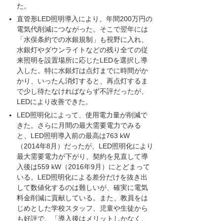
た。
直管形LED照明導入により、年間200万円の
電気代削減につながった。そこで翌年には
「水俣条約での水銀規制」も視野に入れ、
水銀灯やダウンライトなどの残り全ての従
来照明を設置場所に応じたLEDを選択し導
入した。特に水銀灯は点灯までに時間がか
かり、いったん消灯すると、再点灯するま
で少し待たなければならず不評だったが、
LEDにより改善できた。
LED照明化によって、使用電力量が削減で
きた。さらに月間の最大需要電力でみる
と、LED照明導入前の最高は763 kW
（2014年8月）だったが、LED照明化により
最大需要電力が下がり、契約を見直して導
入後は559 kW（2016年9月）にとどまって
いる。LED照明化による差分だけを抜き出
して数値化するのは難しいが、確実に電気
料金削減に貢献している。また、教員をは
じめとした学校スタッフ、児童や生徒から
も好評で、「導入後はメリットしかなく、