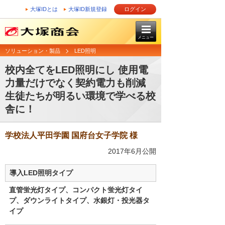
大塚IDとは
大塚ID新規登録
ログイン
メニュー
ソリューション・製品
LED照明
校内全てをLED照明にし 使用電
力量だけでなく契約電力も削減
生徒たちが明るい環境で学べる校
舎に！
学校法人平田学園 国府台女子学院 様
2017年6月公開
導入LED照明タイプ
直管蛍光灯タイプ、コンパクト蛍光灯タイ
プ、ダウンライトタイプ、水銀灯・投光器タ
イプ