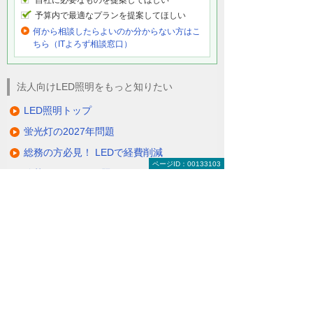
予算内で最適なプランを提案してほしい
何から相談したらよいのか分からない方はこ
ちら（ITよろず相談窓口）
法人向けLED照明をもっと知りたい
LED照明トップ
蛍光灯の2027年問題
総務の方必見！ LEDで経費削減
ページID：00133103
除菌ができるLED照明
電気代削減・節電対策
製品一覧（ラインアップ）
LED照明の特長・選び方
補助金・税制・リース
サポート・大塚商会の取り組み
LED導入事例