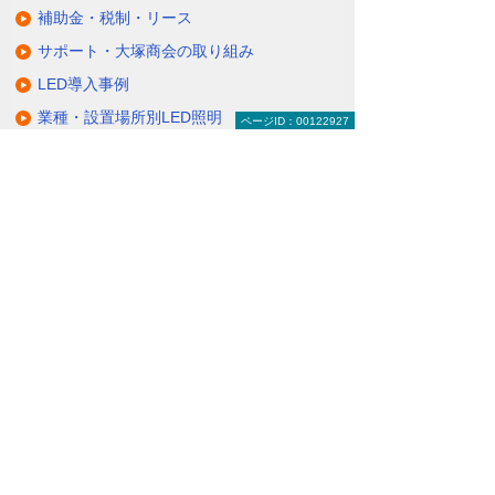
補助金・税制・リース
サポート・大塚商会の取り組み
LED導入事例
業種・設置場所別LED照明
ページID：00122927
基礎知識・用語辞典
キャンペーン・イベント情報
キャンペーン
関連するソリューション・製品
無駄と無理のない電力コスト対策
（BEMS／電力「見える化・見せる化」）
ナビゲーションメニュー