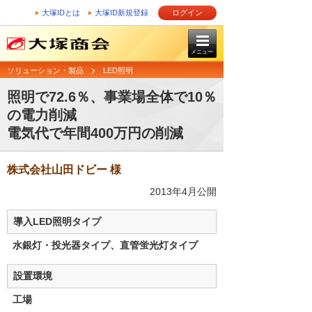
大塚IDとは
大塚ID新規登録
ログイン
メニュー
ソリューション・製品
LED照明
照明で72.6％、事業場全体で10％
の電力削減
電気代で年間400万円の削減
株式会社山田ドビー 様
2013年4月公開
導入LED照明タイプ
水銀灯・投光器タイプ、直管蛍光灯タイプ
設置環境
工場