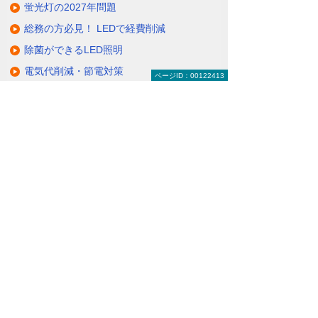
蛍光灯の2027年問題
総務の方必見！ LEDで経費削減
除菌ができるLED照明
電気代削減・節電対策
ページID：00122413
製品一覧（ラインアップ）
LED照明の特長・選び方
補助金・税制・リース
サポート・大塚商会の取り組み
LED導入事例
業種・設置場所別LED照明
基礎知識・用語辞典
キャンペーン・イベント情報
キャンペーン