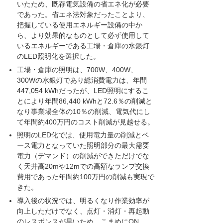
いたため、既存電気設備の省エネ化が必要
であった。省エネ法対象だったことより、
把握している使用エネルギー設備の中か
ら、より効果的なものとして必ず使用して
いるエネルギーである工場・倉庫の水銀灯
のLED照明化を選択した。
工場・倉庫の照明は、700W、400W、
300Wの水銀灯であり総消費電力は、年間
447,054 kWhだったが、LED照明にするこ
とにより年間86,440 kWhと72.6％の削減と
なり事業場全体の10％の削減、電気代にし
て年間約400万円のコスト削減が見越せる。
照明のLED化では、使用電力量の削減とベ
ース電力となっていた照明部分の最大需要
電力（デマンド）の削減ができただけでな
く天井高20mや12mでの高額なランプ交換
費用であった年間約100万円の削減も実現で
きた。
導入後の状況では、明るくなり作業効率が
向上しただけでなく、点灯・消灯・再起動
のレスポンスが早いため、こまめにON、