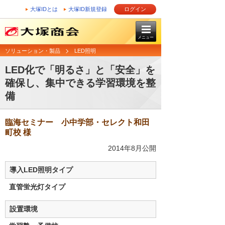
大塚IDとは
大塚ID新規登録
ログイン
メニュー
ソリューション・製品
LED照明
LED化で「明るさ」と「安全」を
確保し、集中できる学習環境を整
備
臨海セミナー 小中学部・セレクト和田
町校 様
2014年8月公開
導入LED照明タイプ
直管蛍光灯タイプ
設置環境