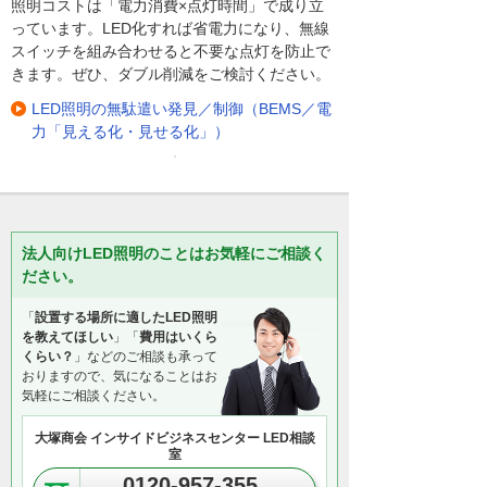
照明コストは「電力消費×点灯時間」で成り立
っています。LED化すれば省電力になり、無線
スイッチを組み合わせると不要な点灯を防止で
きます。ぜひ、ダブル削減をご検討ください。
LED照明の無駄遣い発見／制御（BEMS／電
力「見える化・見せる化」）
法人向けLED照明のことはお気軽にご相談く
ださい。
「
設置する場所に適したLED照明
を教えてほしい
」「
費用はいくら
くらい？
」などのご相談も承って
おりますので、気になることはお
気軽にご相談ください。
大塚商会 インサイドビジネスセンター LED相談
室
0120-957-355