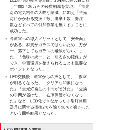
LED照明の導入を展開。234校の導入校に対
し年間3,426万円の経費削減を実現。「蛍光
灯の電気料金の大幅な削減」に加え「蛍光
灯にかかわる交換工数、廃棄工数、発注工
数などすべての付加作業を無くす」ことに
成功した。
各教室への導入メリットとして「安全面」
がある。材質がガラスではないため、万が
一、落下してもガラスの飛散がない。ま
た、「色味の統一」と「明るさの確保」が
でき、学習環境を整えられることも重要な
ポイントとなった。
LED交換後、教室からの声として、「教室
が明るくなった」「クリアな印象になっ
た」「蛍光灯発注の手間が省けた」「交換
の手間が省けた」「在庫保管がなくなっ
た」など、LED化できなかった非常灯兼用
器具に関する指摘2％を除く98％が良かった
という回答結果となった。