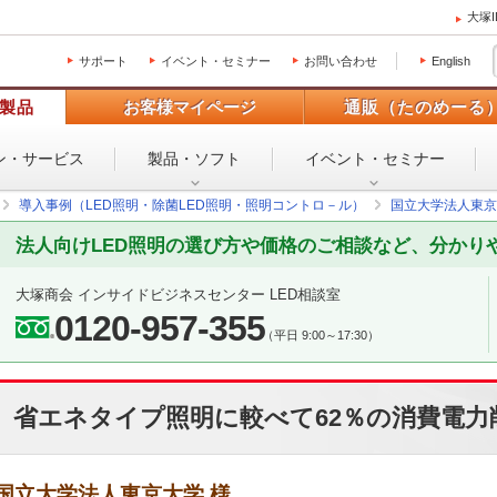
大塚
サポート
イベント・セミナー
お問い合わせ
English
製品
お客様マイページ
通販（たのめーる
ン・
サービス
製品・ソフト
イベント・
セミナー
導入事例（LED照明・除菌LED照明・照明コントロ－ル）
国立大学法人東京
法人向けLED照明の選び方や価格のご相談など、分かり
大塚商会 インサイドビジネスセンター LED相談室
0120-957-355
（平日 9:00～17:30）
省エネタイプ照明に較べて62％の消費電力
国立大学法人東京大学 様