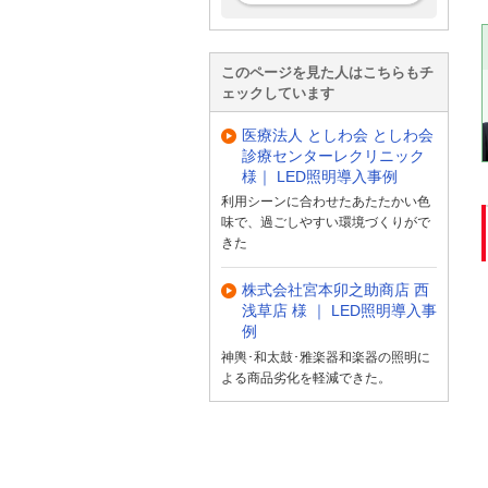
このページを見た人はこちらもチ
ェックしています
医療法人 としわ会 としわ会
診療センターレクリニック
様｜ LED照明導入事例
利用シーンに合わせたあたたかい色
味で、過ごしやすい環境づくりがで
きた
株式会社宮本卯之助商店 西
浅草店 様 ｜ LED照明導入事
例
神輿･和太鼓･雅楽器和楽器の照明に
よる商品劣化を軽減できた。