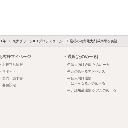
11年
東大グリーンICTプロジェクトがLED照明の消費電力削減効果を実証
お客様マイページ
通販(たのめーる)
お役立ち情報
法人向け通販 たのめーる
サポート
たのめーるアドバンス
契約・請求書
個人向け通販
ぱーそなるたのめーる
各種設定
介護用品通販 ケアたのめーる