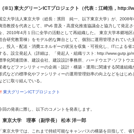
(※1) 東大グリーンICTプロジェクト（代表：江崎浩，http://www.
国立大学法人東京大学（総長：濱田 純一、以下東京大学）が、2008年
崎浩教授を代表として、IPv6 普及・高度化推進協議会と協力して発足
を、2010年4月１日に全学の活動として再組織した。 東京大学本郷地区の
総合研究教育棟）をモデル的な舞台として、個別に運用管理されていた
し、投入・配送・消費エネルギーの状況を収集・可視化し、ITによる省
する。設立発起人（詳細は、「発起人・組織リスト: http://www.gutp.j
標準化関連団体、建設会社、建設設計事務所、ハードウエア･ソフトウ
業者などファシリティーの企画・設計・構築・運用に関連する関連組織
形式などの標準化やファシリティーの運用管理効率の向上などをはじめ
などに取り組んでいる。
東大グリーンICTプロジェクト
今回の発表に際し、以下のコメントを発表します。
東京大学 理事（副学長） 松本 洋一郎
「東京大学では、これまで持続可能なキャンパスの構築を目指して、省