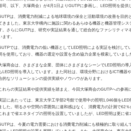
裕司、以下、大塚商会）が4月1日よりGUTPに参画し、LED照明を提供
GUTPは、消費電力削減による地球環境の保全と活動環境の改善を目的
てきました。東京大学構内に施設に関わるあらゆる機器と機器管理シス
す。さらにGUTPは、研究や実証結果を通して総合的なファシリティマ
います。
GUTPでは、消費電力の低い機器としてLED照明による実証を検討し
明を使用しており、機器の選定や設置を含め協力企業を模索していまし
大塚商会は、さまざまな企業、団体にさまざまなシーンでLED照明の導
もLED照明を導入しています。また同社は、環境分野におけるICT機
合的なソリューションの提供実績やノウハウがあります。
これらの実証結果や提供実績を踏まえ、今回大塚商会のGUTPへの参画
実証にあたっては、東京大学工学部2号館で使用中の照明1,046個をL
ました。明るさや空間の雰囲気に違和感はなく、消費電力の計測で62％
これまで省エネタイプの照明を設置していましたが、LED照明は更に省
GUTPは、今夏の電力需要における消費電力削減にも積極的に取り組ん