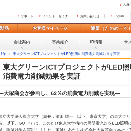
大塚
サポート
イベント・セミナー
お問い合わせ
English
製品
お客様マイページ
通販（たのめーる
会社案内
事業紹介
IR情報
サ
11年
東大グリーンICTプロジェクトがLED照明の消費電力削減効果を実証
東大グリーンICTプロジェクトがLED
消費電力削減効果を実証
―大塚商会が参画し、62％の消費電力削減を実現―
国立大学法人東京大学（総長：濱田 純一、以下、東京大学）の東大グリー
浩、以下、GUTP）は、このたび東京大学構内の照明蛍光灯をLED照明
現、削減効果を実証しました。実証にあたり株式会社大塚商会（本社：