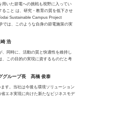
を用いた節電への挑戦も視野に入ってい
すること は、研究・教育の質を低下させ
inable Campus Project
です。東京大学では、このような自身の節電施策の実
崎 浩
が、同時に、活動の質と快適性を維持し
は、この目的の実現に資するものだと考
ググループ長 髙橋 俊泰
います。当社は今後も環境ソリューション
Pの省エネ実現に向けた新たなビジネスモデ