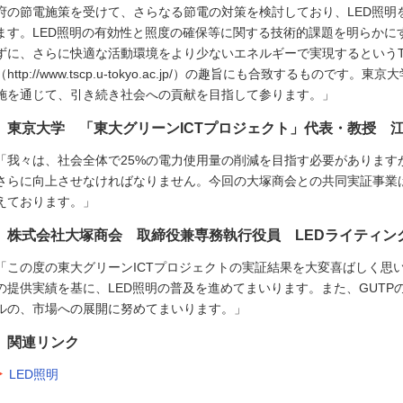
府の節電施策を受けて、さらなる節電の対策を検討しており、LED照明
ます。LED照明の有効性と照度の確保等に関する技術的課題を明らかに
ずに、さらに快適な活動環境をより少ないエネルギーで実現するというTodai Susta
（http://www.tscp.u-tokyo.ac.jp/）の趣旨にも合致するもの
施を通じて、引き続き社会への貢献を目指して参ります。」
東京大学 「東大グリーンICTプロジェクト」代表・教授 江
「我々は、社会全体で25%の電力使用量の削減を目指す必要があります
さらに向上させなければなりません。今回の大塚商会との共同実証事業
えております。」
株式会社大塚商会 取締役兼専務執行役員 LEDライティン
「この度の東大グリーンICTプロジェクトの実証結果を大変喜ばしく思
の提供実績を基に、LED照明の普及を進めてまいります。また、GUT
ルの、市場への展開に努めてまいります。」
関連リンク
LED照明