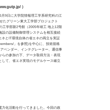
gutp.jp/ ）
6月9日に大学院情報理工学系研究科の江
させたグリーン東大工学部プロジェクト
工学部新2号館（2005年竣工 地上12階
施設の設備制御管理システムを相互接続
エネとIT環境自体の省エネの両立を実証
p/members/」を参照)を中心に、技術規格
エアベンダー、インテグレーター、通信事
からの参加の下、データ取得方法・表現
として、省エネ実現のモデルケース確立
電力化活動を行ってきました。今回の政