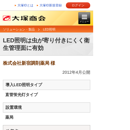
大塚IDとは
大塚ID新規登録
ログイン
メニュー
ソリューション・製品
LED照明
LED照明は虫が寄り付きにくく衛
生管理面に有効
株式会社新宿調剤薬局 様
2012年4月公開
導入LED照明タイプ
直管蛍光灯タイプ
設置環境
薬局