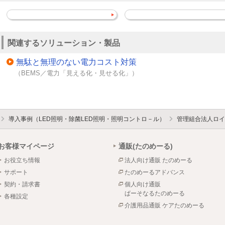
関連するソリューション・製品
無駄と無理のない電力コスト対策
（BEMS／電力「見える化・見せる化」）
導入事例（LED照明・除菌LED照明・照明コントロ－ル）
管理組合法人ロイ
お客様マイページ
通販(たのめーる)
お役立ち情報
法人向け通販 たのめーる
サポート
たのめーるアドバンス
契約・請求書
個人向け通販
ぱーそなるたのめーる
各種設定
介護用品通販 ケアたのめーる