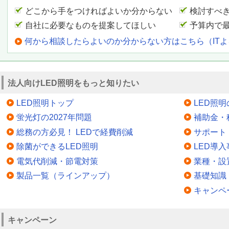
どこから手をつければよいか分からない
検討すべ
自社に必要なものを提案してほしい
予算内で
何から相談したらよいのか分からない方はこちら（IT
法人向けLED照明をもっと知りたい
LED照明トップ
LED照
蛍光灯の2027年問題
補助金・
総務の方必見！ LEDで経費削減
サポート
除菌ができるLED照明
LED導入
電気代削減・節電対策
業種・設
製品一覧（ラインアップ）
基礎知識
キャンペ
キャンペーン