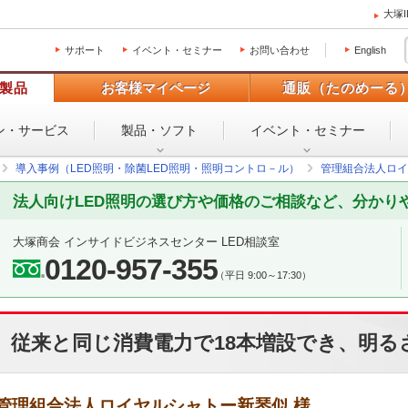
大塚
サポート
イベント・セミナー
お問い合わせ
English
製品
お客様マイページ
通販（たのめーる
ン・
サービス
製品・ソフト
イベント・
セミナー
導入事例（LED照明・除菌LED照明・照明コントロ－ル）
管理組合法人ロイ
法人向けLED照明の選び方や価格のご相談など、分かり
大塚商会 インサイドビジネスセンター LED相談室
0120-957-355
（平日 9:00～17:30）
従来と同じ消費電力で18本増設でき、明る
管理組合法人ロイヤルシャトー新琴似 様