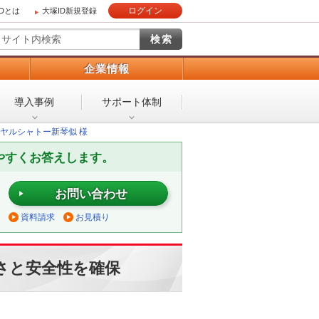
ログイン
IDとは
大塚ID新規登録
）
企業情報
導入事例
サポート体制
ヤルシャトー新琴似 様
やすくお答えします。
お問い合わせ
資料請求
お見積り
さと安全性を確保