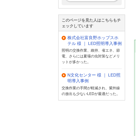
このページを見た人はこちらもチ
ェックしています
株式会社富良野ホップスホ
テル 様 ｜ LED照明導入事例
照明の交換作業、維持、省エネ、節
電、さらには夏場の虫対策などメリ
ットが多かった。
N文化センター 様 ｜ LED照
明導入事例
交換作業の手間が軽減され、紫外線
の放出も少ないLEDが最適だった。