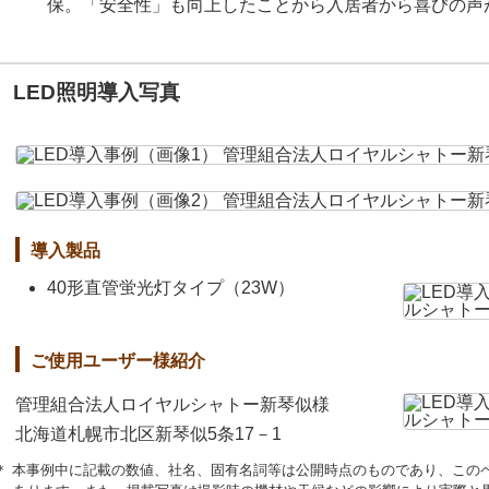
保。「安全性」も向上したことから入居者から喜びの声
LED照明導入写真
導入製品
40形直管蛍光灯タイプ（23W）
ご使用ユーザー様紹介
管理組合法人ロイヤルシャトー新琴似様
北海道札幌市北区新琴似5条17－1
＊ 本事例中に記載の数値、社名、固有名詞等は公開時点のものであり、この