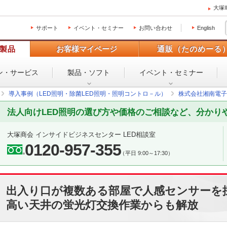
大塚
サポート
イベント・セミナー
お問い合わせ
English
製品
お客様マイページ
通販（たのめーる
ン・
サービス
製品・ソフト
イベント・
セミナー
導入事例（LED照明・除菌LED照明・照明コントロ－ル）
株式会社湘南電子
法人向けLED照明の選び方や価格のご相談など、分かり
大塚商会 インサイドビジネスセンター LED相談室
0120-957-355
（平日 9:00～17:30）
出入り口が複数ある部屋で人感センサーを
高い天井の蛍光灯交換作業からも解放