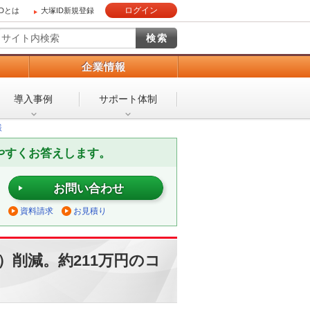
ログイン
IDとは
大塚ID新規登録
）
企業情報
導入事例
サポート体制
様
やすくお答えします。
お問い合わせ
資料請求
お見積り
h）削減。約211万円のコ