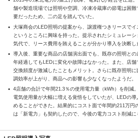
舗や製造現場では照明や空調、冷凍冷蔵庫の節電は困難
要だったため、二の足を踏んでいた。
大塚商会のLED照明の提案から、譲渡権つきリースで
というところに興味を持った。提示されたシミュレーシ
気代で、リース費用を賄えることが分かり導入を決断し
導入後、重要な商品の店舗演出面でも、既存の照明との
年経過してもLEDに変化や故障はなかった。また、店
交換頻度が激減したこともメリット。さらに既存照明に
調効率が上がり、商品への影響も少なくなったようだ。
4店舗の合計で年間21.3％の使用電力量（kWh）を削
電気使用量が大幅に増える覚悟をしていたが、LEDの導
めることができた。結果的にコスト面で年間約211万円
は「新電力」も契約したので、今後の電力コスト削減に