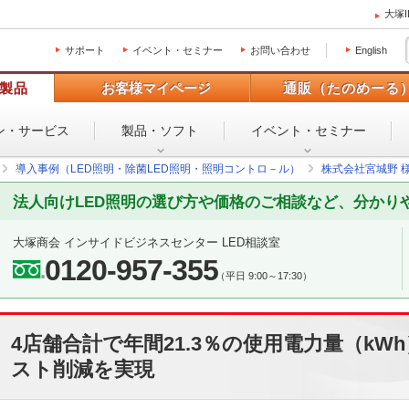
大塚
サポート
イベント・セミナー
お問い合わせ
English
製品
お客様マイページ
通販（たのめーる
ン・
サービス
製品・ソフト
イベント・
セミナー
導入事例（LED照明・除菌LED照明・照明コントロ－ル）
株式会社宮城野 
法人向けLED照明の選び方や価格のご相談など、分かり
大塚商会 インサイドビジネスセンター LED相談室
0120-957-355
（平日 9:00～17:30）
4店舗合計で年間21.3％の使用電力量（kW
スト削減を実現