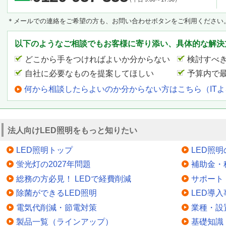
＊メールでの連絡をご希望の方も、お問い合わせボタンをご利用ください
以下のようなご相談でもお客様に寄り添い、具体的な解決
どこから手をつければよいか分からない
検討すべ
自社に必要なものを提案してほしい
予算内で
何から相談したらよいのか分からない方はこちら（IT
法人向けLED照明をもっと知りたい
LED照明トップ
LED照
蛍光灯の2027年問題
補助金・
総務の方必見！ LEDで経費削減
サポート
除菌ができるLED照明
LED導入
電気代削減・節電対策
業種・設
製品一覧（ラインアップ）
基礎知識