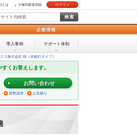
ログイン
IDとは
大塚ID新規登録
）
企業情報
導入事例
サポート体制
クス株式会社 様（水銀灯タイプ）
やすくお答えします。
お問い合わせ
資料請求
お見積り
適