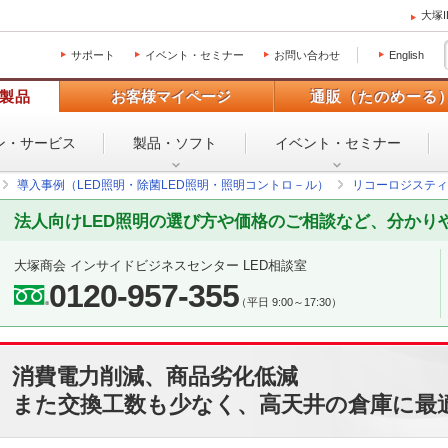
大塚
サポート
イベント・セミナー
お問い合わせ
English
製品
お客様マイページ
通販（たのめーる
ン・
サービス
製品・ソフト
イベント・
セミナー
導入事例（LED照明・除菌LED照明・照明コントロ－ル）
リコーロジスティ
法人向けLED照明の選び方や価格のご相談など、分かり
大塚商会 インサイドビジネスセンター LED相談室
0120-957-355
（平日 9:00～17:30）
消費電力削減、商品劣化低減
また交換工数も少なく、高天井の倉庫に最