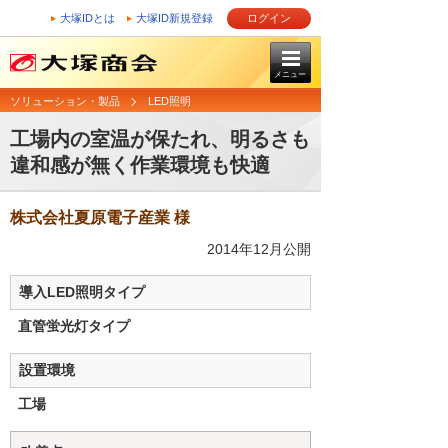
大塚IDとは
大塚ID新規登録
ログイン
メニュー
ソリューション・製品
LED照明
工場内の室温が保たれ、明るさも
違和感が無く作業環境も快適
株式会社夏原電子産業 様
2014年12月公開
導入LED照明タイプ
直管蛍光灯タイプ
設置環境
工場