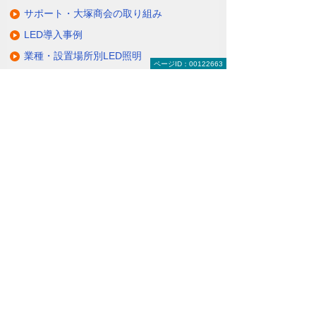
サポート・大塚商会の取り組み
LED導入事例
業種・設置場所別LED照明
ページID：00122663
基礎知識・用語辞典
キャンペーン・イベント情報
キャンペーン
関連するソリューション・製品
無駄と無理のない電力コスト対策
（BEMS／電力「見える化・見せる化」）
ナビゲーションメニュー
LED照明