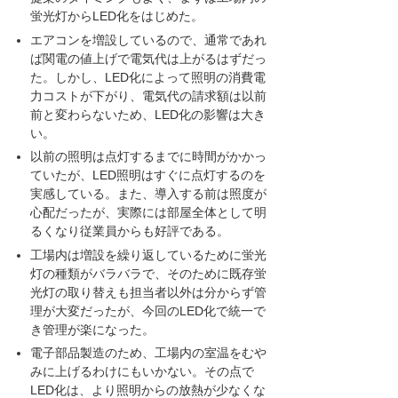
蛍光灯からLED化をはじめた。
エアコンを増設しているので、通常であれ
ば関電の値上げで電気代は上がるはずだっ
た。しかし、LED化によって照明の消費電
力コストが下がり、電気代の請求額は以前
前と変わらないため、LED化の影響は大き
い。
以前の照明は点灯するまでに時間がかかっ
ていたが、LED照明はすぐに点灯するのを
実感している。また、導入する前は照度が
心配だったが、実際には部屋全体として明
るくなり従業員からも好評である。
工場内は増設を繰り返しているために蛍光
灯の種類がバラバラで、そのために既存蛍
光灯の取り替えも担当者以外は分からず管
理が大変だったが、今回のLED化で統一で
き管理が楽になった。
電子部品製造のため、工場内の室温をむや
みに上げるわけにもいかない。その点で
LED化は、より照明からの放熱が少なくな