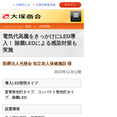
大塚IDとは
大塚ID新規登録
ログイン
メニュー
ソリューション・製品
LED照明
電気代高騰をきっかけにLED導
入！ 除菌LEDによる感染対策も
実施
医療法人光慈会 知立老人保健施設 様
2023年12月公開
導入LED照明タイプ
直管蛍光灯タイプ、コンパクト蛍光灯タイ
プ、除菌LED
設置環境