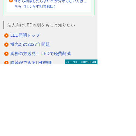
何から相談したらよいのか分からない方はこ
ちら（ITよろず相談窓口）
法人向けLED照明をもっと知りたい
LED照明トップ
蛍光灯の2027年問題
総務の方必見！ LEDで経費削減
除菌ができるLED照明
ページID：00253348
電気代削減・節電対策
製品一覧（ラインアップ）
LED照明の特長・選び方
補助金・税制・リース
サポート・大塚商会の取り組み
LED導入事例
業種・設置場所別LED照明
基礎知識・用語辞典