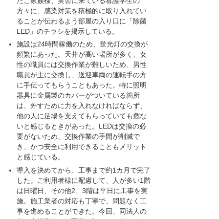
たご家族様、実習に来ている看護学生の
方々に、感染対策を積極的に取り入れてい
ることが伝わるよう部屋の入り口に「除菌
LED」のチラシを掲示している。
施設は24時間稼働のため、蛍光灯の交換が
頻繁にあった。天井が高い場所が多く、女
性の職員には交換作業が難しいため、男性
職員が主に交換し、送迎車両の運転手の方
に手伝ってもらうこともあった。特に照明
器具に金属製のカバーがついている箇所
は、外すために力を入れなければならず、
他の人に足場を支えてもらっていても危な
いと感じるときがあった。LEDは交換の必
要がないため、交換作業の手間が削減で
き、かつ安全に利用できることもメリット
と感じている。
導入を決めてから、工事まで約1カ月で完了
した。ご利用者様に配慮して、人が多い1階
は日曜日、その他2、3階は平日に工事を実
施。施工業者の対応も丁寧で、問題なく工
事を進めることができた。今回、同法人の