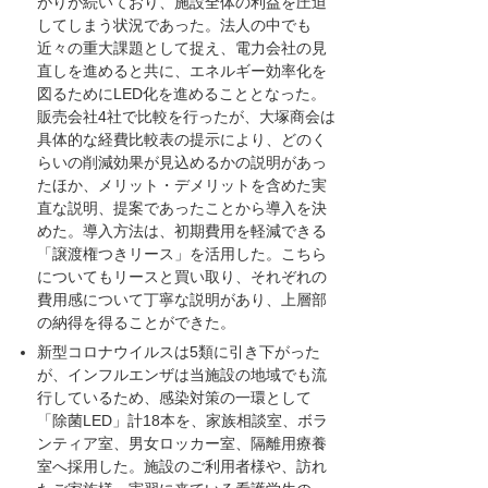
がりが続いており、施設全体の利益を圧迫
してしまう状況であった。法人の中でも
近々の重大課題として捉え、電力会社の見
直しを進めると共に、エネルギー効率化を
図るためにLED化を進めることとなった。
販売会社4社で比較を行ったが、大塚商会は
具体的な経費比較表の提示により、どのく
らいの削減効果が見込めるかの説明があっ
たほか、メリット・デメリットを含めた実
直な説明、提案であったことから導入を決
めた。導入方法は、初期費用を軽減できる
「譲渡権つきリース」を活用した。こちら
についてもリースと買い取り、それぞれの
費用感について丁寧な説明があり、上層部
の納得を得ることができた。
新型コロナウイルスは5類に引き下がった
が、インフルエンザは当施設の地域でも流
行しているため、感染対策の一環として
「除菌LED」計18本を、家族相談室、ボラ
ンティア室、男女ロッカー室、隔離用療養
室へ採用した。施設のご利用者様や、訪れ