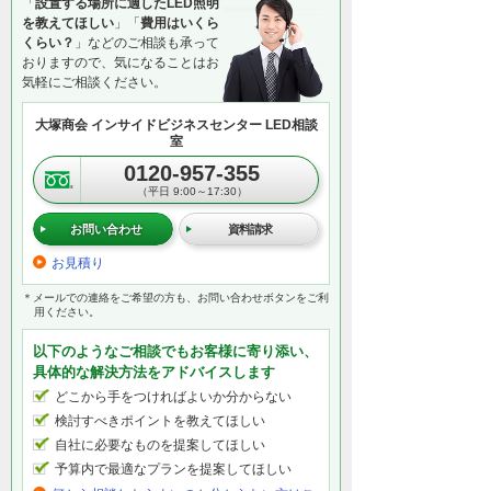
「
設置する場所に適したLED照明
を教えてほしい
」「
費用はいくら
くらい？
」などのご相談も承って
おりますので、気になることはお
気軽にご相談ください。
大塚商会 インサイドビジネスセンター LED相談
室
0120-957-355
（平日 9:00～17:30）
お問い合わせ
資料請求
お見積り
＊メールでの連絡をご希望の方も、お問い合わせボタンをご利
用ください。
以下のようなご相談でもお客様に寄り添い、
具体的な解決方法をアドバイスします
どこから手をつければよいか分からない
検討すべきポイントを教えてほしい
自社に必要なものを提案してほしい
予算内で最適なプランを提案してほしい