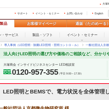
大塚
サポート
イベント・セミナー
お問い合わせ
English
製品
お客様マイページ
通販（たのめーる
ン・
サービス
製品・ソフト
イベント・
セミナー
導入事例（LED照明・除菌LED照明・照明コントロ－ル）
一般社団法人京都
法人向けLED照明の選び方や価格のご相談など、分かり
大塚商会 インサイドビジネスセンター LED相談室
0120-957-355
（平日 9:00～17:30）
LED照明とBEMSで、電力状況を全体管理
一般社団法人京都微生物研究所 様