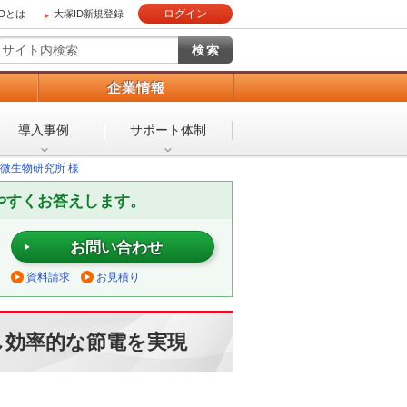
ログイン
IDとは
大塚ID新規登録
）
企業情報
導入事例
サポート体制
微生物研究所 様
やすくお答えします。
お問い合わせ
資料請求
お見積り
し効率的な節電を実現