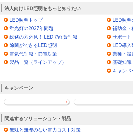
法人向けLED照明をもっと知りたい
LED照明トップ
LED照
蛍光灯の2027年問題
補助金・
総務の方必見！ LEDで経費削減
サポート
除菌ができるLED照明
LED導入
電気代削減・節電対策
業種・設
製品一覧（ラインアップ）
基礎知識
キャンペ
キャンペーン
関連するソリューション・製品
無駄と無理のない電力コスト対策