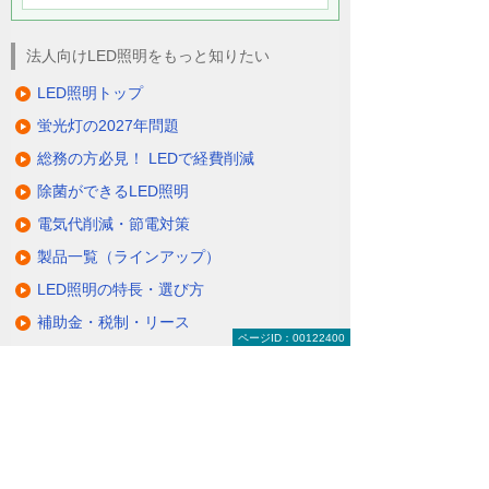
法人向けLED照明をもっと知りたい
LED照明トップ
蛍光灯の2027年問題
総務の方必見！ LEDで経費削減
除菌ができるLED照明
電気代削減・節電対策
製品一覧（ラインアップ）
LED照明の特長・選び方
補助金・税制・リース
ページID：00122400
サポート・大塚商会の取り組み
LED導入事例
業種・設置場所別LED照明
基礎知識・用語辞典
キャンペーン・イベント情報