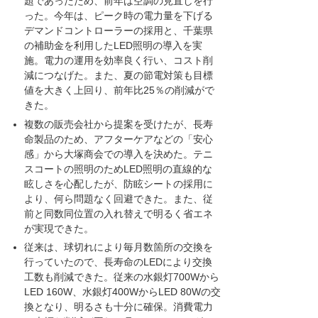
題であったため、前年は空調の見直しを行
った。今年は、ピーク時の電力量を下げる
デマンドコントローラーの採用と、千葉県
の補助金を利用したLED照明の導入を実
施。電力の運用を効率良く行い、コスト削
減につなげた。また、夏の節電対策も目標
値を大きく上回り、前年比25％の削減がで
きた。
複数の販売会社から提案を受けたが、長寿
命製品のため、アフターケアなどの「安心
感」から大塚商会での導入を決めた。テニ
スコートの照明のためLED照明の直線的な
眩しさを心配したが、防眩シートの採用に
より、何ら問題なく回避できた。また、従
前と同数同位置の入れ替えで明るく省エネ
が実現できた。
従来は、球切れにより毎月数箇所の交換を
行っていたので、長寿命のLEDにより交換
工数も削減できた。従来の水銀灯700Wから
LED 160W、水銀灯400WからLED 80Wの交
換となり、明るさも十分に確保。消費電力