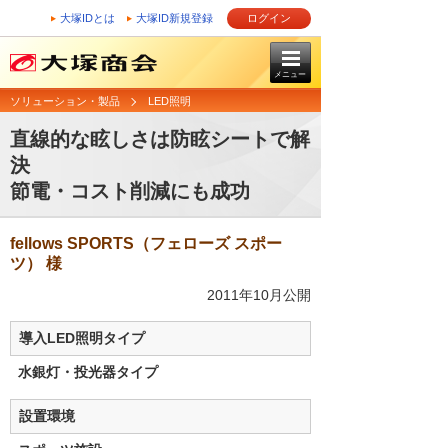
大塚IDとは
大塚ID新規登録
ログイン
メニュー
ソリューション・製品
LED照明
直線的な眩しさは防眩シートで解
決
節電・コスト削減にも成功
fellows SPORTS（フェローズ スポー
ツ） 様
2011年10月公開
導入LED照明タイプ
水銀灯・投光器タイプ
設置環境