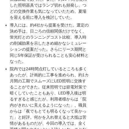
した照明器具ではランプ切れも頻発し、つ
どの交換作業も気になっていたため、夏場
を迎える前に導入を検討していた。
導入には、約4社から提案を受けた。選定の
決め手は、日ごろの信頼関係だけでなく、
蛍光灯とのランニングコスト比較、導入時
の削減効果を示したきめ細かなシミュレー
ションの提案だった。さらにリース期間と
同じ5年保証が受けられることも安心材料と
なった。
院内では24時間点灯しているところも多く
あったが、計画的に工事を進められ、約1カ
月間の工期でスムーズにLED照明に交換す
ることができた。従来照明では節電対策で
暗くしていたこともあり、LED導入後は明
るすぎると感じたが、利用者様からは「院
内がきれいに見えるようになった」、職員
からは「夜でもとても明るくなって良かっ
た」と好評。何かを入れ替えると大抵は苦
情があるものだが、今回の導入では、全く