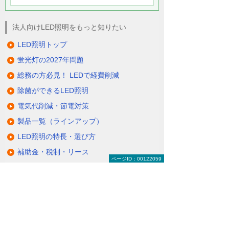
法人向けLED照明をもっと知りたい
LED照明トップ
蛍光灯の2027年問題
総務の方必見！ LEDで経費削減
除菌ができるLED照明
電気代削減・節電対策
製品一覧（ラインアップ）
LED照明の特長・選び方
補助金・税制・リース
ページID：00122059
サポート・大塚商会の取り組み
LED導入事例
業種・設置場所別LED照明
基礎知識・用語辞典
キャンペーン・イベント情報