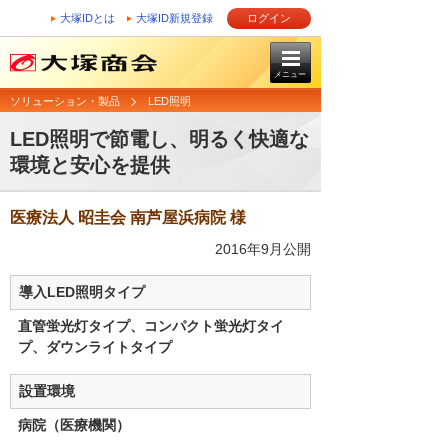
大塚IDとは
大塚ID新規登録
ログイン
メニュー
ソリューション・製品
LED照明
LED照明で節電し、明るく快適な
環境と安心を提供
医療法人 昭圭会 南芦屋浜病院 様
2016年9月公開
導入LED照明タイプ
直管蛍光灯タイプ、コンパクト蛍光灯タイ
プ、ダウンライトタイプ
設置環境
病院（医療機関）