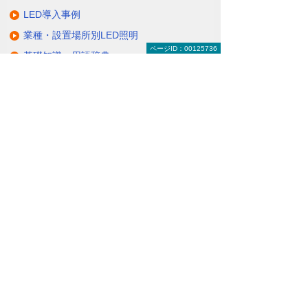
LED導入事例
業種・設置場所別LED照明
ページID：00125736
基礎知識・用語辞典
キャンペーン・イベント情報
キャンペーン
関連するソリューション・製品
無駄と無理のない電力コスト対策
（BEMS／電力「見える化・見せる化」）
ナビゲーションメニュー
LED照明
蛍光灯の2027年問題