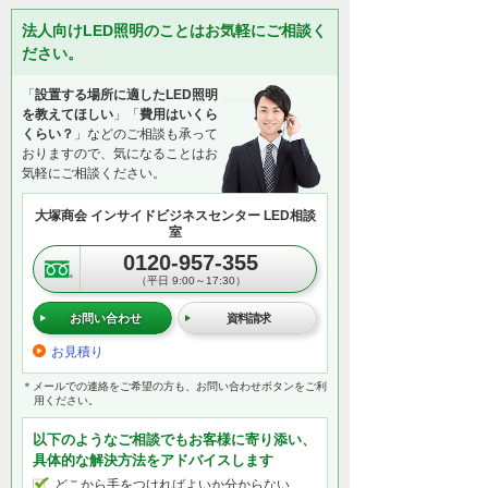
法人向けLED照明のことはお気軽にご相談く
ださい。
「
設置する場所に適したLED照明
を教えてほしい
」「
費用はいくら
くらい？
」などのご相談も承って
おりますので、気になることはお
気軽にご相談ください。
大塚商会 インサイドビジネスセンター LED相談
室
0120-957-355
（平日 9:00～17:30）
お問い合わせ
資料請求
お見積り
＊メールでの連絡をご希望の方も、お問い合わせボタンをご利
用ください。
以下のようなご相談でもお客様に寄り添い、
具体的な解決方法をアドバイスします
どこから手をつければよいか分からない