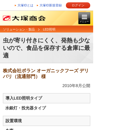
大塚IDとは
大塚ID新規登録
ログイン
メニュー
ソリューション・製品
LED照明
虫が寄り付きにくく、発熱も少な
いので、食品を保存する倉庫に最
適
株式会社ポラン オーガニックフーズ デリ
バリ（流通部門） 様
2010年8月公開
導入LED照明タイプ
水銀灯・投光器タイプ
設置環境