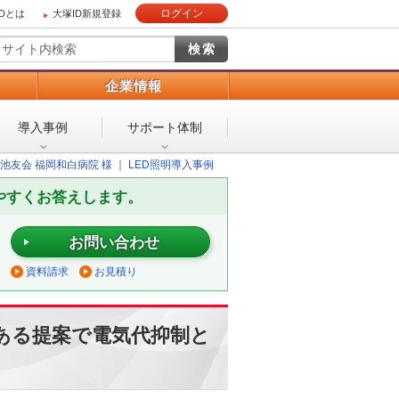
ログイン
IDとは
大塚ID新規登録
）
企業情報
導入事例
サポート体制
友会 福岡和白病院 様 ｜ LED照明導入事例
やすくお答えします。
お問い合わせ
資料請求
お見積り
ある提案で電気代抑制と