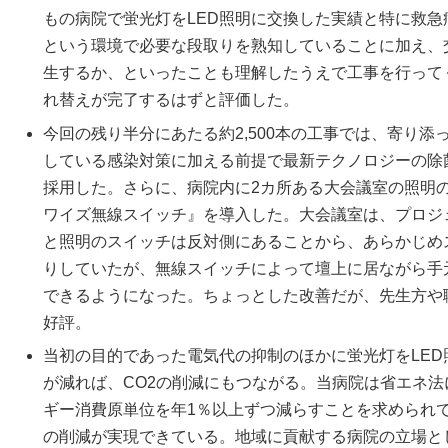
もの病院で蛍光灯をLED照明に交換した実績と特に救急病
という環境で必要な段取りを熟知していることに加え、
生するか、といったことも理解したうえで工事を行って
れ替えが完了するはずと評価した。
今回の残り半分にあたる約2,500本の工事では、寄り
している感染対策に加える前提で最新テクノロジーの除
採用した。さらに、病院内に2カ所ある大会議室の照明
ワイズ無線スイッチ』を導入した。大会議室は、プロジ
と照明のスイッチは反対側にあることから、あらかじめ
りしていたが、無線スイッチによって壇上に居ながら手
できるようになった。ちょっとした改善だが、先生方や
好評。
当初の目的であった電気代の抑制のほかに蛍光灯をLE
が減れば、CO2の削減にもつながる。当病院は省エネ法
ギー消費原単位を年1％以上ずつ減らすことを求められ
の削減が実現できている。地域に貢献する病院の立場と