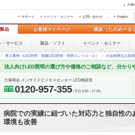
大塚
サポート
イベント・セミナー
お問い合わせ
English
製品
お客様マイページ
通販（たのめーる
ン・
サービス
製品・ソフト
イベント・
セミナー
導入事例（LED照明・除菌LED照明・照明コントロ－ル）
社会医療法人財団池
法人向けLED照明の選び方や価格のご相談など、分かり
大塚商会 インサイドビジネスセンター LED相談室
0120-957-355
（平日 9:00～17:30）
病院での実績に紐づいた対応力と独自性の
環境も改善