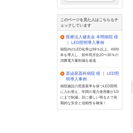
このページを見た人はこちらもチ
ェックしています
医療法人健友会 本間病院 様
｜ LED照明導入事例
病院内のLED化率は99％以上。4000
本を導入し、前年同月比20〜30％の
消費電力量削減を達成
原泌尿器科病院 様 ｜ LED照
明導入事例
病院施設の照度基準を保つLED照明
に入れ替え、年間の電力使用量が1/3
にまで削減。目に優しい明るさで長
期的な安全と信頼性を確保！