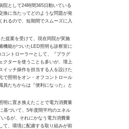
院として24時間365日動いている
交換に当たってどのような問題が発
くれるので、短期間でスムーズに入
添った提案を受けて、現在同院が実施
菌機能がついたLED照明も診察室に
のコントローラーとして、『プラグ
ェクターを使うことも多いが、壇上
スイッチ操作を担当する人を設けた
元で照明をオン・オフコントロール
職員たちからは『便利になった』と
D照明に置き換えたことで電力消費量
に基づいて、5年度間平均のエネル
ているが、それにかなう電力消費量
して、環境に配慮する取り組みが前