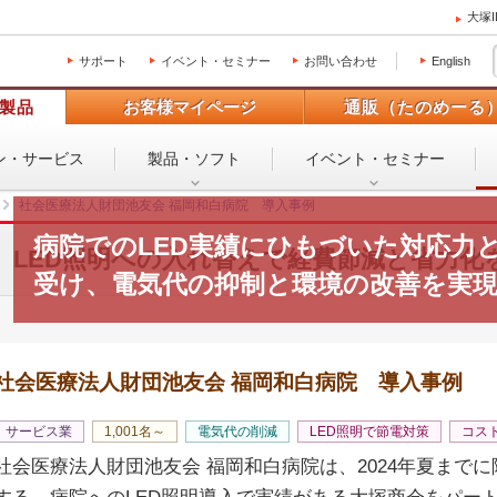
大塚
サポート
イベント・セミナー
お問い合わせ
English
製品
お客様マイページ
通販（たのめーる
ン・
サービス
製品・ソフト
イベント・
セミナー
社会医療法人財団池友会 福岡和白病院 導入事例
病院でのLED実績にひもづいた対応力
LED照明への入れ替えで経費節減と省力化
受け、電気代の抑制と環境の改善を実
社会医療法人財団池友会 福岡和白病院 導入事例
サービス業
1,001名～
電気代の削減
LED照明で節電対策
コス
社会医療法人財団池友会 福岡和白病院は、2024年夏までに