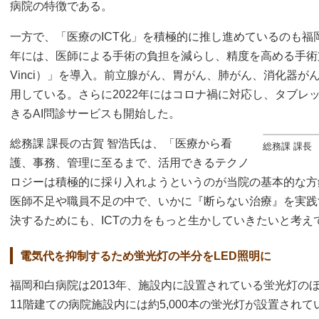
病院の特徴である。
一方で、「医療のICT化」を積極的に推し進めているのも福岡
年には、医師による手術の負担を減らし、精度を高める手術
Vinci）」を導入。前立腺がん、胃がん、肺がん、消化器
用している。さらに2022年にはコロナ禍に対応し、タブレ
きるAI問診サービスも開始した。
総務課 課長の古賀 智浩氏は、「医療から看
総務課 課長
護、事務、管理に至るまで、活用できるテクノ
ロジーは積極的に採り入れようというのが当院の基本的な方
医師不足や職員不足の中で、いかに『断らない治療』を実践
決するためにも、ICTの力をもっと生かしていきたいと考え
電気代を抑制するため蛍光灯の半分をLED照明に
福岡和白病院は2013年、施設内に設置されている蛍光灯の
11階建ての病院施設内には約5,000本の蛍光灯が設置されてい