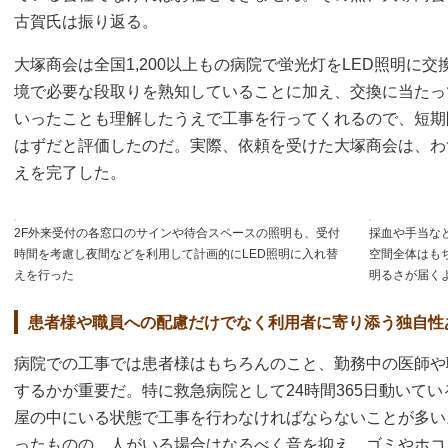
古賀氏は振り返る。
大塚商会は全国1,200以上もの病院で蛍光灯をLED照明に
境で必要な段取りを熟知していることに加え、交換に当たっ
いったことも理解したうえで工事を行ってくれるので、短期
はずだと評価したのだ。実際、依頼を受けた大塚商会は、わず
えを完了した。
2F外来受付の各窓口のサインや待合スペースの照明も、受付
採血や手当な
時間を考慮し夜間などを利用して計画的にLED照明に入れ替
空間全体はも
えを行った
明るさが届く
患者様や職員への配慮だけでなく利用者に寄り添う独自性
病院での工事では患者様はもちろんのこと、勤務中の医師や
するかが重要だ。特に救急病院として24時間365日動いて
屋の中にいる状態で工事を行わなければならないことが多い
ったものの、人がいる場合はなるべく音を抑え、ゴミやホコ