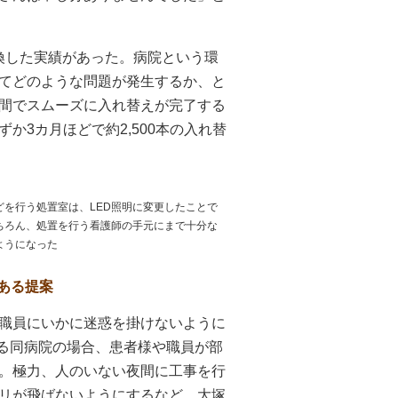
交換した実績があった。病院という環
てどのような問題が発生するか、と
間でスムーズに入れ替えが完了する
か3カ月ほどで約2,500本の入れ替
どを行う処置室は、LED照明に変更したことで
ちろん、処置を行う看護師の手元にまで十分な
ようになった
ある提案
職員にいかに迷惑を掛けないように
いる同病院の場合、患者様や職員が部
。極力、人のいない夜間に工事を行
リが飛ばないようにするなど、大塚