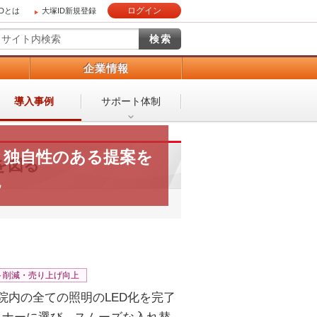
ログイン
IDとは
大塚ID新規登録
）
企業情報
導入事例
サポート体制
と独自性のある提案を
を図る
現
ト削減・売り上げ向上
院内の全ての照明のLED化を完了