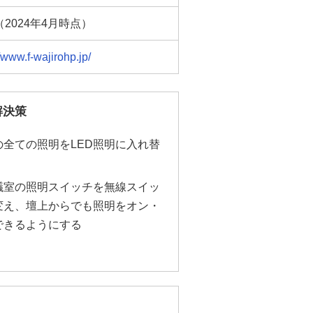
名（2024年4月時点）
//www.f-wajirohp.jp/
解決策
の全ての照明をLED照明に入れ替
議室の照明スイッチを無線スイッ
変え、壇上からでも照明をオン・
できるようにする