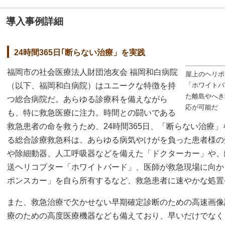
導入事例詳細
24時間365日｢断らない治療」を実践
福岡市の社会医療法人財団池友会 福岡和白病院
屋上のヘリポ
（以下、福岡和白病院）はユニークな特徴を持
「ホワイトバ
た離島やへき
つ総合病院だ。あらゆる診療科を備えながら
応が可能だ
も、特に救急医療に注力。時間との闘いである
救急患者の命を救うため、24時間365日、「断らない治療
る総合診療救急科は、あらゆる病気やけがを負った患者様の
や除細動器、人工呼吸器などを備えた「ドクターカー」や、
送ヘリコプター「ホワイトバード」、医師が救急現場に向か
ポンスカー」を自ら所有するなど、救急患者に速やかな処置
また、救急治療で欠かせない早期確定診断のための高速画像
療のための高度医療機器なども備えており、早いだけでなく