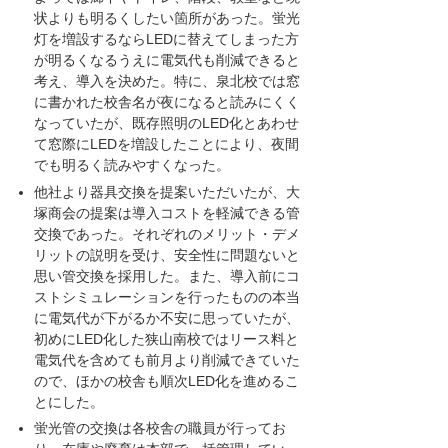
状よりも明るくしたい箇所があった。蛍光
灯を増設するならLEDに替えてしまった方
が明るくなるうえに電気代も削減できると
考え、導入を決めた。特に、泉北校では窓
に書かれた校舎名が夜になると読みにくく
なっていたが、既存照明のLED化とあわせ
て窓際にLEDを増設したことにより、夜間
でも明るく読みやすくなった。
他社より器具交換を提案いただいたが、大
塚商会の提案は導入コストを軽減できる管
交換であった。それぞれのメリット・デメ
リットの説明を受け、安全性に問題ないと
思い管交換を採用した。また、導入前にコ
ストシミュレーションを行ったものの本当
に電気代が下がるか不安に思っていたが、
初めにLED化した狭山南校ではリース料と
電気代を含めても前月より削減できていた
ので、ほかの校舎も順次LED化を進めるこ
とにした。
蛍光管の交換は各校舎の職員が行ってお