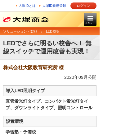
大塚IDとは
大塚ID新規登録
ログイン
メニュー
ソリューション・製品
LED照明
LEDでさらに明るい校舎へ！ 無
線スイッチで運用改善も実現！
株式会社大阪教育研究所 様
2020年09月公開
導入LED照明タイプ
直管蛍光灯タイプ、コンパクト蛍光灯タイ
プ、ダウンライトタイプ、照明コントロール
設置環境
学習塾・予備校