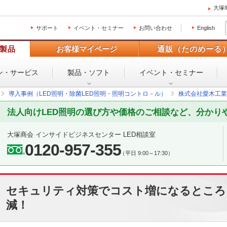
大塚
サポート
イベント・セミナー
お問い合わせ
English
製品
お客様マイページ
通販（たのめーる
ン・
サービス
製品・ソフト
イベント・
セミナー
導入事例（LED照明・除菌LED照明・照明コントロ－ル）
株式会社愛木工業
法人向けLED照明の選び方や価格のご相談など、分かり
大塚商会 インサイドビジネスセンター LED相談室
0120-957-355
（平日 9:00～17:30）
セキュリティ対策でコスト増になるところ
減！