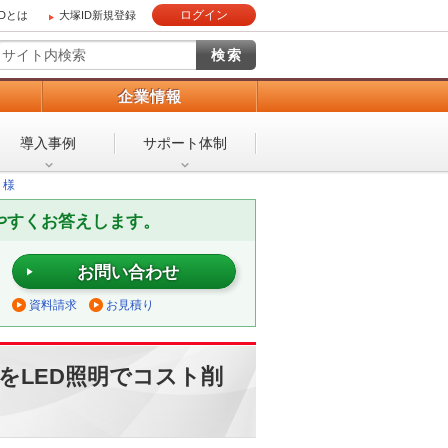
ログイン
IDとは
大塚ID新規登録
）
企業情報
導入事例
サポート体制
 様
やすくお答えします。
お問い合わせ
資料請求
お見積り
をLED照明でコスト削