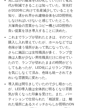
先にほかの建屋をLED化していたので電気
代が削減できることは知っていた。蛍光灯
が2020年に向けて生産減少していることを
知り、遅かれ早かれ建物全体をLED照明化
しなければいけないと感じていたところ、
大塚商会の営業からコピー機とLED照明の
良い提案を頂き導入することに決めた。
これまでランプが切れたときは、そのつど
購入し入れ替えていたが、ホールなどでは
色味が違う場所があって気になっていた。
さらに施設には女性職員が多く、ランプ交
換は人数が少ない男性職員だけに任せてい
たので、ランプが切れたままの時間がどう
してもあったが、LED化によりランプ切れ
を気にしなくて済み、色味も統一されてき
れいな雰囲気に変わった。
導入前は間引きしていたので少し暗かった
が、LED導入後は全体的に明るくなり雰囲
気が良くなった印象を受けた。また、パー
ティションで仕切られた「相談室」は、離
れた場所にあるスイッチからしか照明のON