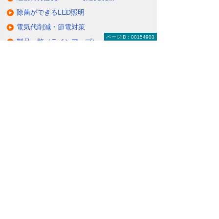
除菌ができるLED照明
電気代削減・節電対策
ページID：00154903
製品一覧（ラインアップ）
LED照明の特長・選び方
補助金・税制・リース
サポート・大塚商会の取り組み
LED導入事例
業種・設置場所別LED照明
基礎知識・用語辞典
キャンペーン・イベント情報
キャンペーン
関連するソリューション・製品