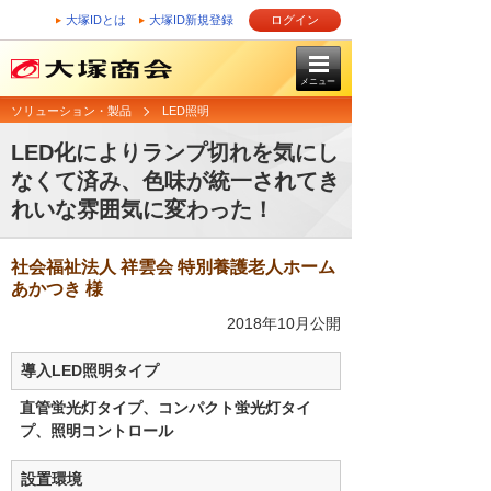
大塚IDとは
大塚ID新規登録
ログイン
メニュー
ソリューション・製品
LED照明
LED化によりランプ切れを気にし
なくて済み、色味が統一されてき
れいな雰囲気に変わった！
社会福祉法人 祥雲会 特別養護老人ホーム
あかつき 様
2018年10月公開
導入LED照明タイプ
直管蛍光灯タイプ、コンパクト蛍光灯タイ
プ、照明コントロール
設置環境