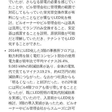
でいたが、さらなる節電の必要を感じてい
たことや、ビル管理会社に管理費の範囲で
対応してもらっていた蛍光管交換作業が有
料になったことなどが重なりLED化を検
討。ビルオーナーやビル管理会社へは器具
は流用してランプのみ交換すること、安定
器は残置することを説明。原状回復が可能
だと理解していただき、テナントでもLED
化することができた。
2014年にLED化した3階の事務所フロアは、
動力利用を除く電灯コンセント部分の使用
電力量が前年比で平均マイナス26.4%、
9,083 kWhの削減効果があり、全体の電気
代で見てもマイナス19.2％、約42万円の削
減効果につながった。なおかつ社員からも
「明るくなった」と好評だった。その2年後
には同ビル8階フロアも借り増しすることと
なったが、既にLED照明の電気代削減効果
を実感していたので、入居前からLED化を
検討。3階の導入実績があったため、ビルオ
ーナーやビル管理会社からスムーズに許可