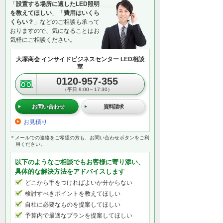
「
設置する場所に適したLED照明
を教えてほしい
」「
費用はいくら
くらい？
」などのご相談も承って
おりますので、気になることはお
気軽にご相談ください。
大塚商会 インサイドビジネスセンター LED相談
室
0120-957-355
（平日 9:00～17:30）
お問い合わせ
資料請求
お見積り
＊メールでの連絡をご希望の方も、お問い合わせボタンをご利
用ください。
以下のようなご相談でもお客様に寄り添い、
具体的な解決方法をアドバイスします
どこから手をつければよいか分からない
検討すべきポイントを教えてほしい
自社に必要なものを提案してほしい
予算内で最適なプランを提案してほしい