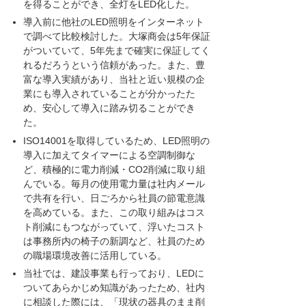
を得ることができ、全灯をLED化した。
導入前に他社のLED照明をインターネット
で調べて比較検討した。大塚商会は5年保証
がついていて、5年先まで確実に保証してく
れるだろうという信頼があった。また、豊
富な導入実績があり、当社と近い規模の企
業にも導入されていることが分かったた
め、安心して導入に踏み切ることができ
た。
ISO14001を取得しているため、LED照明の
導入に加えてタイマーによる空調制御な
ど、積極的に電力削減・CO2削減に取り組
んでいる。毎月の使用電力量は社内メール
で共有を行い、日ごろから社員の節電意識
を高めている。また、この取り組みはコス
ト削減にもつながっていて、浮いたコスト
は事務所内の椅子の新調など、社員のため
の職場環境改善に活用している。
当社では、建設事業も行っており、LEDに
ついてあらかじめ知識があったため、社内
に相談した際には、「現状の器具のまま削