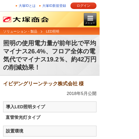
大塚IDとは
大塚ID新規登録
ログイン
メニュー
ソリューション・製品
LED照明
照明の使用電力量が前年比で平均
マイナス26.4%、フロア全体の電
気代でマイナス19.2％、約42万円
の削減効果！
イビデングリーンテック株式会社 様
2018年5月公開
導入LED照明タイプ
直管蛍光灯タイプ
設置環境