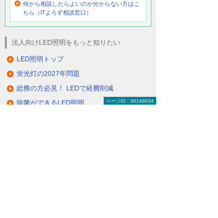
何から相談したらよいのか分からない方はこ
ちら（ITよろず相談窓口）
法人向けLED照明をもっと知りたい
LED照明トップ
蛍光灯の2027年問題
総務の方必見！ LEDで経費削減
ページID：00146034
除菌ができるLED照明
電気代削減・節電対策
製品一覧（ラインアップ）
LED照明の特長・選び方
補助金・税制・リース
サポート・大塚商会の取り組み
LED導入事例
業種・設置場所別LED照明