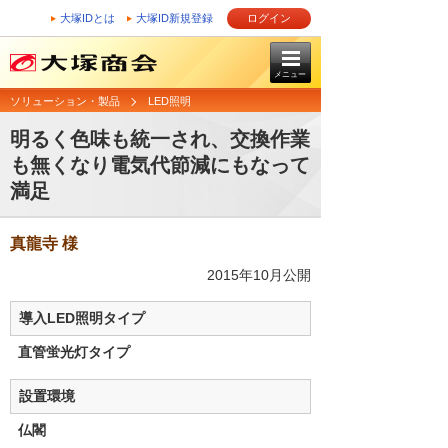
大塚IDとは
大塚ID新規登録
ログイン
メニュー
ソリューション・製品
LED照明
明るく色味も統一され、交換作業
も無くなり電気代節減にもなって
満足
真龍寺 様
2015年10月公開
導入LED照明タイプ
直管蛍光灯タイプ
設置環境
仏閣