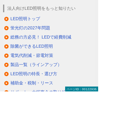
法人向けLED照明をもっと知りたい
LED照明トップ
蛍光灯の2027年問題
総務の方必見！ LEDで経費削減
除菌ができるLED照明
電気代削減・節電対策
製品一覧（ラインアップ）
LED照明の特長・選び方
補助金・税制・リース
ページID：00122936
サポート・大塚商会の取り組み
LED導入事例
業種・設置場所別LED照明
基礎知識・用語辞典
キャンペーン・イベント情報