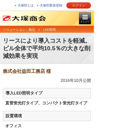
大塚IDとは
大塚ID新規登録
ログイン
メニュー
ソリューション・製品
LED照明
リースにより導入コストを軽減。
ビル全体で平均10.5％の大きな削
減効果を実現
株式会社益田工務店 様
2016年10月公開
導入LED照明タイプ
直管蛍光灯タイプ、コンパクト蛍光灯タイプ
設置環境
オフィス