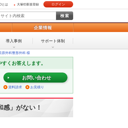
ログイン
IDとは
大塚ID新規登録
）
企業情報
導入事例
サポート体制
前原外科整形外科 様
やすくお答えします。
お問い合わせ
資料請求
お見積り
和感」がない！