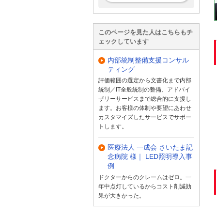
このページを見た人はこちらもチ
ェックしています
内部統制整備支援コンサル
ティング
評価範囲の選定から文書化まで内部
統制／IT全般統制の整備、アドバイ
ザリーサービスまで総合的に支援し
ます。お客様の体制や要望にあわせ
カスタマイズしたサービスでサポー
トします。
医療法人 一成会 さいたま記
念病院 様｜ LED照明導入事
例
ドクターからのクレームはゼロ。一
年中点灯しているからコスト削減効
果が大きかった。