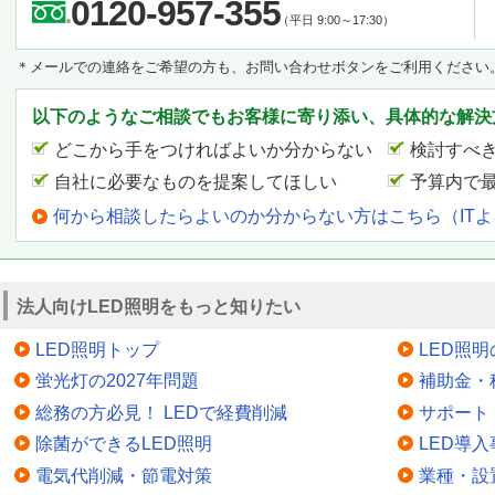
0120-957-355
（平日 9:00～17:30）
＊メールでの連絡をご希望の方も、お問い合わせボタンをご利用ください
以下のようなご相談でもお客様に寄り添い、具体的な解決
どこから手をつければよいか分からない
検討すべ
自社に必要なものを提案してほしい
予算内で
何から相談したらよいのか分からない方はこちら（IT
法人向けLED照明をもっと知りたい
LED照明トップ
LED照
蛍光灯の2027年問題
補助金・
総務の方必見！ LEDで経費削減
サポート
除菌ができるLED照明
LED導入
電気代削減・節電対策
業種・設