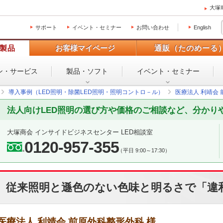
大塚
サポート
イベント・セミナー
お問い合わせ
English
製品
お客様マイページ
通販（たのめーる
ン・
サービス
製品・ソフト
イベント・
セミナー
導入事例（LED照明・除菌LED照明・照明コントロ－ル）
医療法人 利靖会 
法人向けLED照明の選び方や価格のご相談など、分かり
大塚商会 インサイドビジネスセンター LED相談室
0120-957-355
（平日 9:00～17:30）
従来照明と遜色のない色味と明るさで「違
医療法人 利靖会 前原外科整形外科 様