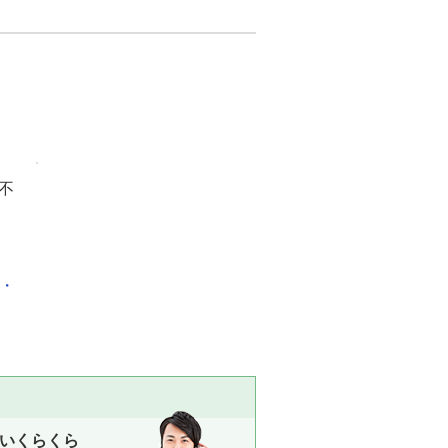
不
化・
いくらくら