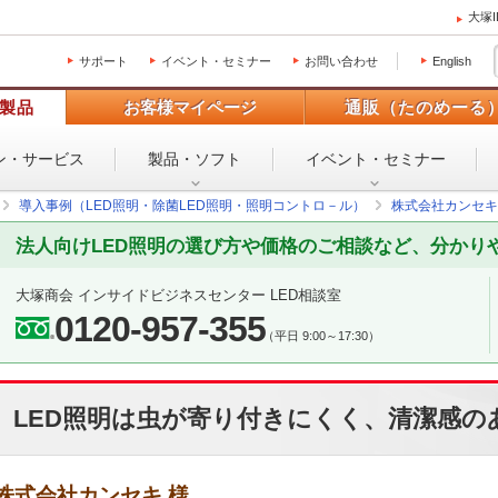
大塚
サポート
イベント・セミナー
お問い合わせ
English
製品
お客様マイページ
通販（たのめーる
ン・
サービス
製品・ソフト
イベント・
セミナー
導入事例（LED照明・除菌LED照明・照明コントロ－ル）
株式会社カンセキ
法人向けLED照明の選び方や価格のご相談など、分かり
大塚商会 インサイドビジネスセンター LED相談室
0120-957-355
（平日 9:00～17:30）
LED照明は虫が寄り付きにくく、清潔感の
株式会社カンセキ 様