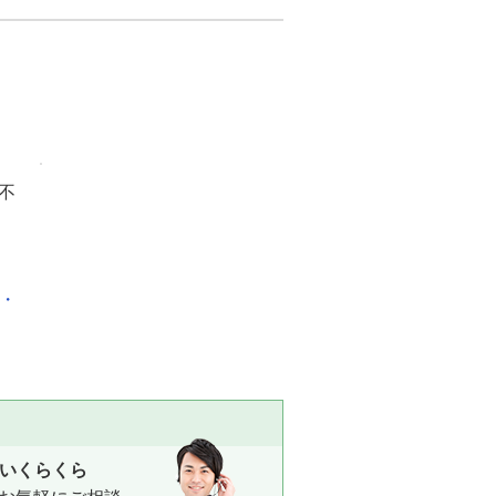
不
化・
いくらくら