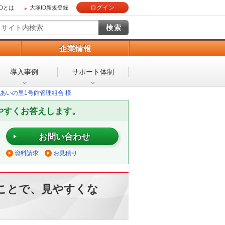
ログイン
IDとは
大塚ID新規登録
）
企業情報
導入事例
サポート体制
あいの里1号館管理組合 様
やすくお答えします。
お問い合わせ
資料請求
お見積り
ことで、見やすくな