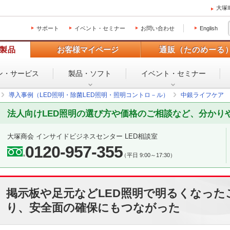
大塚
サポート
イベント・セミナー
お問い合わせ
English
製品
お客様マイページ
通販（たのめーる
ン・
サービス
製品・ソフト
イベント・
セミナー
導入事例（LED照明・除菌LED照明・照明コントロ－ル）
中銀ライフケア 
法人向けLED照明の選び方や価格のご相談など、分かり
大塚商会 インサイドビジネスセンター LED相談室
0120-957-355
（平日 9:00～17:30）
掲示板や足元などLED照明で明るくなった
り、安全面の確保にもつながった