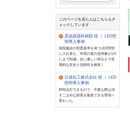
このページを見た人はこちらもチ
ェックしています
原泌尿器科病院 様 ｜ LED照
明導入事例
病院施設の照度基準を保つLED照明
に入れ替え、年間の電力使用量が1/3
にまで削減。目に優しい明るさで長
期的な安全と信頼性を確保！
日成化工株式会社 様 ｜ LED
照明導入事例
即時点灯できるので、不要な際は消
すこまめな節電を徹底できる環境へ
変わった。