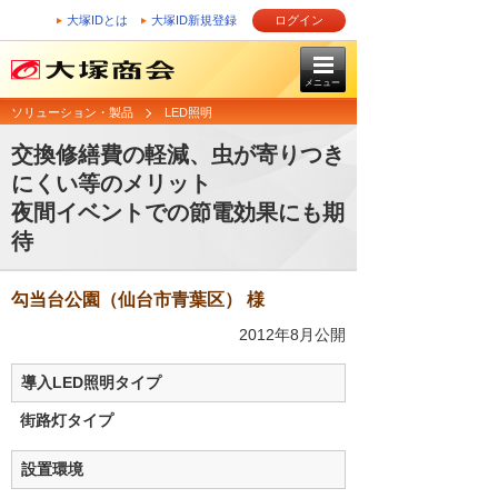
大塚IDとは
大塚ID新規登録
ログイン
メニュー
ソリューション・製品
LED照明
交換修繕費の軽減、虫が寄りつき
にくい等のメリット
夜間イベントでの節電効果にも期
待
勾当台公園（仙台市青葉区） 様
2012年8月公開
導入LED照明タイプ
街路灯タイプ
設置環境