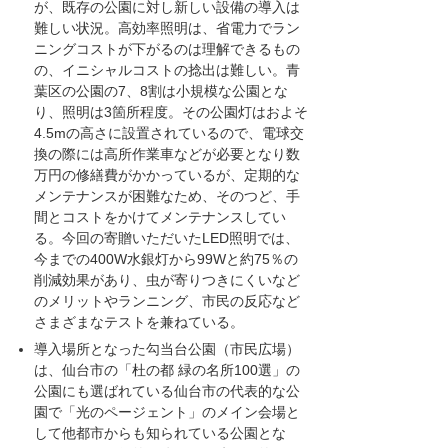
が、既存の公園に対し新しい設備の導入は
難しい状況。高効率照明は、省電力でラン
ニングコストが下がるのは理解できるもの
の、イニシャルコストの捻出は難しい。青
葉区の公園の7、8割は小規模な公園とな
り、照明は3箇所程度。その公園灯はおよそ
4.5mの高さに設置されているので、電球交
換の際には高所作業車などが必要となり数
万円の修繕費がかかっているが、定期的な
メンテナンスが困難なため、そのつど、手
間とコストをかけてメンテナンスしてい
る。今回の寄贈いただいたLED照明では、
今までの400W水銀灯から99Wと約75％の
削減効果があり、虫が寄りつきにくいなど
のメリットやランニング、市民の反応など
さまざまなテストを兼ねている。
導入場所となった勾当台公園（市民広場）
は、仙台市の「杜の都 緑の名所100選」の
公園にも選ばれている仙台市の代表的な公
園で「光のページェント」のメイン会場と
して他都市からも知られている公園とな