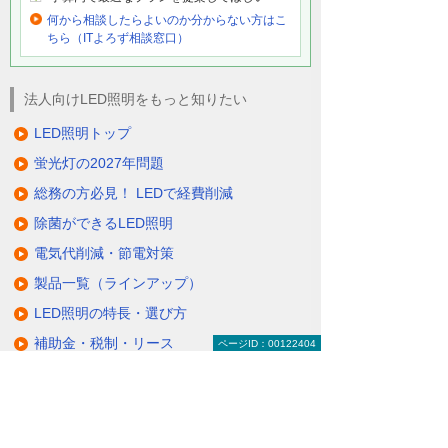
何から相談したらよいのか分からない方はこ
ちら（ITよろず相談窓口）
法人向けLED照明をもっと知りたい
LED照明トップ
蛍光灯の2027年問題
総務の方必見！ LEDで経費削減
除菌ができるLED照明
電気代削減・節電対策
製品一覧（ラインアップ）
LED照明の特長・選び方
補助金・税制・リース
ページID：00122404
サポート・大塚商会の取り組み
LED導入事例
業種・設置場所別LED照明