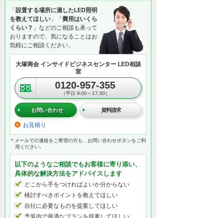
「
設置する場所に適したLED照明
を教えてほしい
」「
費用はいくら
くらい？
」などのご相談も承って
おりますので、気になることはお
気軽にご相談ください。
大塚商会 インサイドビジネスセンター LED相談
室
0120-957-355
（平日 9:00～17:30）
お問い合わせ
資料請求
お見積り
＊メールでの連絡をご希望の方も、お問い合わせボタンをご利
用ください。
以下のようなご相談でもお客様に寄り添い、
具体的な解決方法をアドバイスします
どこから手をつければよいか分からない
検討すべきポイントを教えてほしい
自社に必要なものを提案してほしい
予算内で最適なプランを提案してほしい