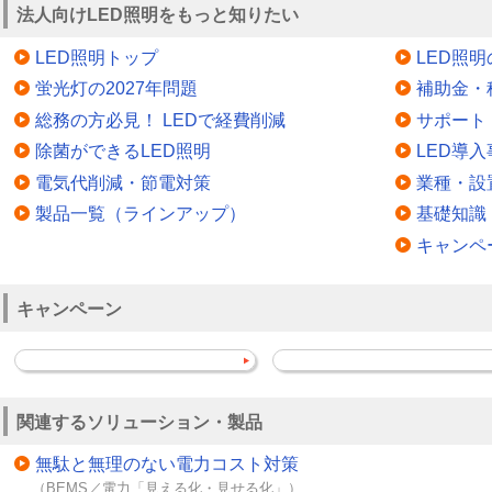
法人向けLED照明をもっと知りたい
LED照明トップ
LED照
蛍光灯の2027年問題
補助金・
総務の方必見！ LEDで経費削減
サポート
除菌ができるLED照明
LED導入
電気代削減・節電対策
業種・設
製品一覧（ラインアップ）
基礎知識
キャンペ
キャンペーン
関連するソリューション・製品
無駄と無理のない電力コスト対策
（BEMS／電力「見える化・見せる化」）