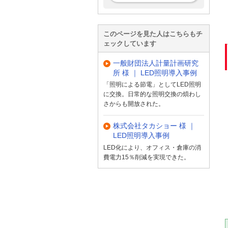
このページを見た人はこちらもチ
ェックしています
一般財団法人計量計画研究
所 様 ｜ LED照明導入事例
「照明による節電」としてLED照明
に交換。日常的な照明交換の煩わし
さからも開放された。
株式会社タカショー 様 ｜
LED照明導入事例
LED化により、オフィス・倉庫の消
費電力15％削減を実現できた。