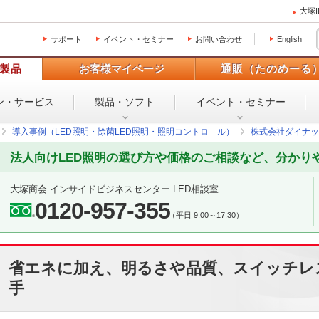
大塚
サポート
イベント・セミナー
お問い合わせ
English
製品
お客様マイページ
通販（たのめーる
ン・
サービス
製品・ソフト
イベント・
セミナー
導入事例（LED照明・除菌LED照明・照明コントロ－ル）
株式会社ダイナッ
法人向けLED照明の選び方や価格のご相談など、分かり
大塚商会 インサイドビジネスセンター LED相談室
0120-957-355
（平日 9:00～17:30）
省エネに加え、明るさや品質、スイッチレ
手