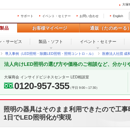
大塚
サポート
イベント・セミナー
お問い合わせ
English
製品
お客様マイページ
通販（たのめーる
ン・
サービス
製品・ソフト
イベント・
セミナー
導入事例（LED照明・除菌LED照明・照明コントロ－ル）
医療法人社団 成和
法人向けLED照明の選び方や価格のご相談など、分かり
大塚商会 インサイドビジネスセンター LED相談室
0120-957-355
（平日 9:00～17:30）
照明の器具はそのまま利用できたので工事
1日でLED照明化が実現