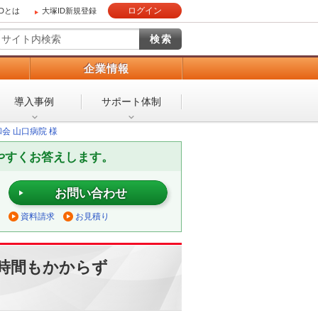
ログイン
IDとは
大塚ID新規登録
）
企業情報
導入事例
サポート体制
会 山口病院 様
やすくお答えします。
お問い合わせ
資料請求
お見積り
時間もかからず