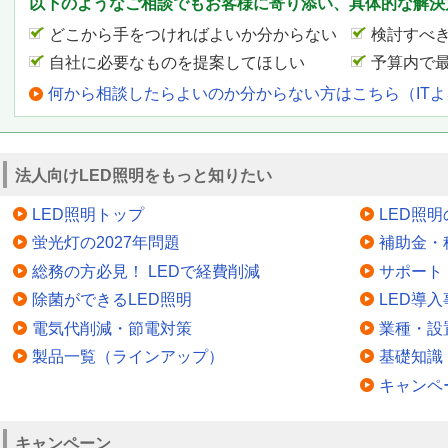
以下のようなご相談でもお客様に寄り添い、具体的な解決
どこから手をつければよいか分からない
検討すべ
自社に必要なものを提案してほしい
予算内で
何から相談したらよいのか分からない方はこちら（IT
法人向けLED照明をもっと知りたい
LED照明トップ
LED照
蛍光灯の2027年問題
補助金・
総務の方必見！ LEDで経費削減
サポート
除菌ができるLED照明
LED導入
電気代削減・節電対策
業種・設
製品一覧（ラインアップ）
基礎知識
キャンペ
キャンペーン