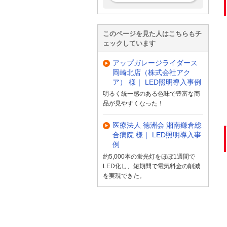
このページを見た人はこちらもチ
ェックしています
アップガレージライダース
岡崎北店（株式会社アク
ア） 様｜ LED照明導入事例
明るく統一感のある色味で豊富な商
品が見やすくなった！
医療法人 徳洲会 湘南鎌倉総
合病院 様｜ LED照明導入事
例
約5,000本の蛍光灯をほぼ1週間で
LED化し、短期間で電気料金の削減
を実現できた。