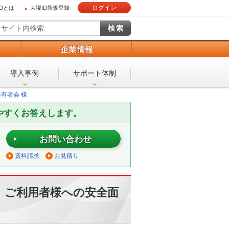
ログイン
IDとは
大塚ID新規登録
）
企業情報
導入事例
サポート体制
有者会 様
やすくお答えします。
お問い合わせ
資料請求
お見積り
、ご利用者様への安全面