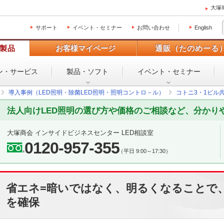
大塚
サポート
イベント・セミナー
お問い合わせ
English
製品
お客様マイページ
通販（たのめーる
ン・
サービス
製品・ソフト
イベント・
セミナー
導入事例（LED照明・除菌LED照明・照明コントロ－ル）
コトニ3・1ビル共
法人向けLED照明の選び方や価格のご相談など、分かり
大塚商会 インサイドビジネスセンター LED相談室
0120-957-355
（平日 9:00～17:30）
省エネ=暗いではなく、明るくなることで
を確保