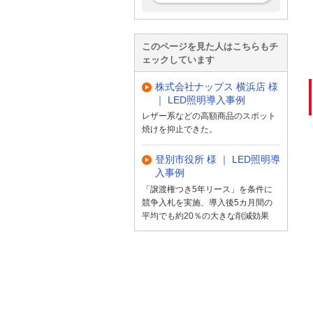
このページを見た人はこちらもチ
ェックしています
株式会社ナップス 横浜店 様
｜ LED照明導入事例
レザー系などの高額商品のスポット
焼けを抑止できた。
登別市役所 様 ｜ LED照明導
入事例
「譲渡権つき5年リース」を条件に
競争入札を実施、導入後5カ月間の
平均でも約20％の大きな削減効果