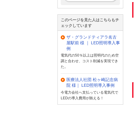
このページを見た人はこちらもチ
ェックしています
ザ・グランドティアラ名古
屋駅前 様 ｜ LED照明導入事
例
電気代の50％以上は照明代のため空
調と合わせ、コスト削減を実現でき
た。
医療法人社団 松ヶ崎記念病
院 様｜ LED照明導入事例
今電力会社へ支払っている電気代で
LEDの導入費用が賄える！