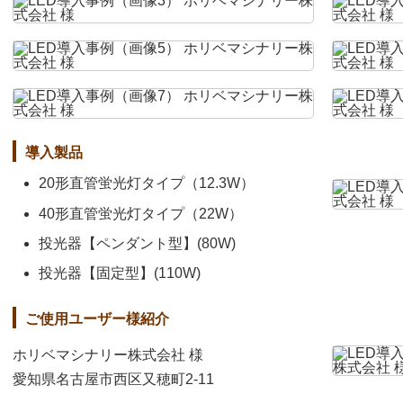
導入製品
20形直管蛍光灯タイプ（12.3W）
40形直管蛍光灯タイプ（22W）
投光器【ペンダント型】(80W)
投光器【固定型】(110W)
ご使用ユーザー様紹介
ホリベマシナリー株式会社 様
愛知県名古屋市西区又穂町2-11