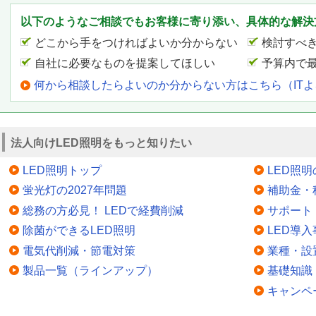
以下のようなご相談でもお客様に寄り添い、具体的な解決
どこから手をつければよいか分からない
検討すべ
自社に必要なものを提案してほしい
予算内で
何から相談したらよいのか分からない方はこちら（IT
法人向けLED照明をもっと知りたい
LED照明トップ
LED照
蛍光灯の2027年問題
補助金・
総務の方必見！ LEDで経費削減
サポート
除菌ができるLED照明
LED導入
電気代削減・節電対策
業種・設
製品一覧（ラインアップ）
基礎知識
キャンペ