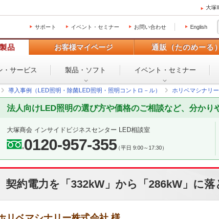
大塚
サポート
イベント・セミナー
お問い合わせ
English
製品
お客様マイページ
通販（たのめーる
ン・
サービス
製品・ソフト
イベント・
セミナー
導入事例（LED照明・除菌LED照明・照明コントロ－ル）
ホリベマシナリー
法人向けLED照明の選び方や価格のご相談など、分かり
大塚商会 インサイドビジネスセンター LED相談室
0120-957-355
（平日 9:00～17:30）
契約電力を「332kW」から「286kW」に
ホリベマシナリー株式会社 様