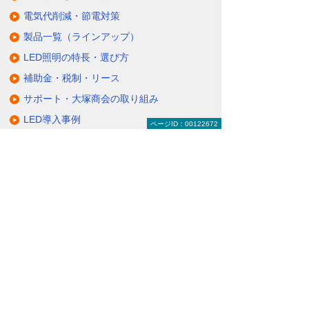
電気代削減・節電対策
製品一覧（ラインアップ）
LED照明の特長・選び方
補助金・税制・リース
サポート・大塚商会の取り組み
LED導入事例
ページID：00122672
業種・設置場所別LED照明
基礎知識・用語辞典
キャンペーン・イベント情報
キャンペーン
関連するソリューション・製品