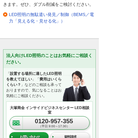
きます。ぜひ、ダブル削減をご検討ください。
LED照明の無駄遣い発見／制御（BEMS／電
力「見える化・見せる化」）
法人向けLED照明のことはお気軽にご相談く
ださい。
「
設置する場所に適したLED照明
を教えてほしい
」「
費用はいくら
くらい？
」などのご相談も承って
おりますので、気になることはお
気軽にご相談ください。
大塚商会 インサイドビジネスセンター LED相談
室
0120-957-355
（平日 9:00～17:30）
お問い合わせ
資料請求