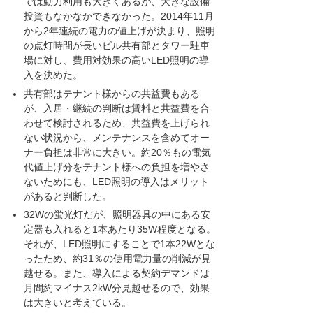
では動力利用も大きくあるが、大きな設備
投資もなかなかできなかった。2014年11月
から2年連続の電力の値上げが決まり、照明
の点灯時間が長いビル共有部とタワー駐車
場に対し、費用対効果の高いLED照明の導
入を決めた。
共有部はテナント様からの共益費もある
が、入居・継続の判断は賃料と共益費を合
わせて検討されるため、共益費を上げられ
ない状況から、メンテナンスを含めてオー
ナー負担は非常に大きい。約20％もの電気
代値上げ分をテナント様への負担を増やさ
ないためにも、LED照明の導入はメリット
があると判断した。
32Wの蛍光灯だが、照明器具の中にある安
定器も入れると1本あたり35W程度となる。
それが、LED照明にすることで1本22Wとな
ったため、約31％の使用電力量の削減が見
越せる。また、導入による契約デマンドは
月間約マイナス2kW分見越せるので、効果
は大きいと考えている。