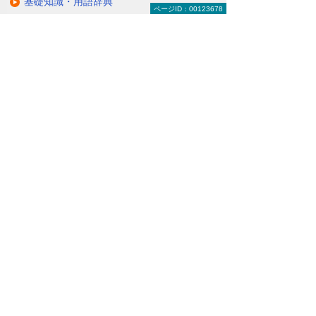
基礎知識・用語辞典
ページID：00123678
キャンペーン・イベント情報
キャンペーン
関連するソリューション・製品
無駄と無理のない電力コスト対策
（BEMS／電力「見える化・見せる化」）
ナビゲーションメニュー
LED照明
蛍光灯の2027年問題
ダブルでBCP対策