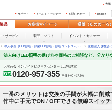
大塚
サポート
イベント・セミナー
お問い合わせ
English
製品
お客様マイページ
通販（たのめーる
ン・
サービス
製品・ソフト
イベント・
セミナー
導入事例（LED照明・除菌LED照明・照明コントロ－ル）
医療法人 啓生会 
法人向けLED照明の選び方や価格のご相談など、分かり
大塚商会 インサイドビジネスセンター LED相談室
0120-957-355
（平日 9:00～17:30）
一番のメリットは交換の手間が大幅に削減
作中に手元でON / OFFできる無線スイッ