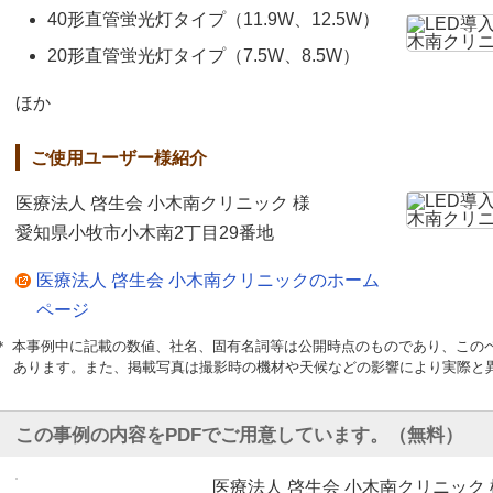
40形直管蛍光灯タイプ（11.9W、12.5W）
20形直管蛍光灯タイプ（7.5W、8.5W）
ほか
ご使用ユーザー様紹介
医療法人 啓生会 小木南クリニック 様
愛知県小牧市小木南2丁目29番地
医療法人 啓生会 小木南クリニックのホーム
ページ
＊ 本事例中に記載の数値、社名、固有名詞等は公開時点のものであり、この
あります。また、掲載写真は撮影時の機材や天候などの影響により実際と
この事例の内容をPDFでご用意しています。（無料）
医療法人 啓生会 小木南クリニック