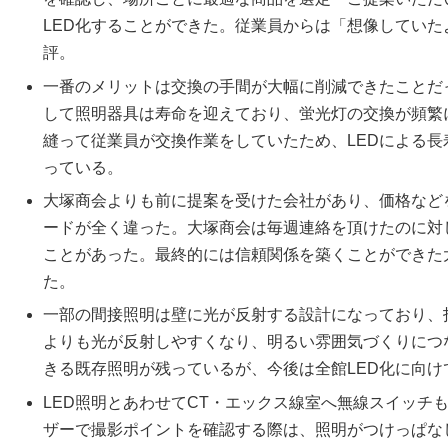
LED化することができた。従業員からは「想像してい
評。
一番のメリットは交換の手間が大幅に削減できたことだ
して照明器具は寿命を迎えており、蛍光灯の交換が頻繁
縫って従業員が交換作業をしていたため、LEDによる
っている。
大塚商会よりも前に提案を受けた会社があり、価格など
ードが全く違った。大塚商会は毎週連絡を頂けたのに対
ことがあった。最終的には信頼関係を築くことができた
た。
一部の間接照明は壁に光が反射する設計になっており、
よりも光が反射しやすくなり、明るい雰囲気づくりにつ
きる既存照明が残っているが、今後は全館LED化に向
LED照明とあわせてCT・エックス線室へ無線スイッチ
ザーで撮影ポイントを確認する際は、照明がつけっぱな