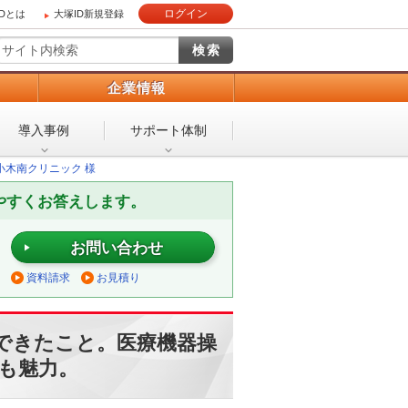
ログイン
IDとは
大塚ID新規登録
）
企業情報
導入事例
サポート体制
小木南クリニック 様
やすくお答えします。
お問い合わせ
資料請求
お見積り
できたこと。医療機器操
チも魅力。