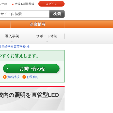
ログイン
IDとは
大塚ID新規登録
）
企業情報
導入事例
サポート体制
 岡崎学園高等学校 様
やすくお答えします。
お問い合わせ
資料請求
お見積り
内の照明を直管型LED