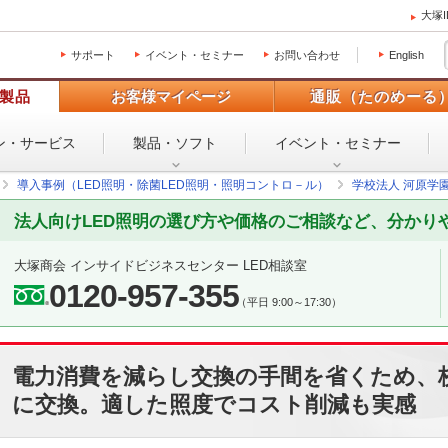
大塚
サポート
イベント・セミナー
お問い合わせ
English
製品
お客様マイページ
通販（たのめーる
ン・
サービス
製品・ソフト
イベント・
セミナー
導入事例（LED照明・除菌LED照明・照明コントロ－ル）
学校法人 河原学園
法人向けLED照明の選び方や価格のご相談など、分かり
大塚商会 インサイドビジネスセンター LED相談室
0120-957-355
（平日 9:00～17:30）
電力消費を減らし交換の手間を省くため、校
に交換。適した照度でコスト削減も実感