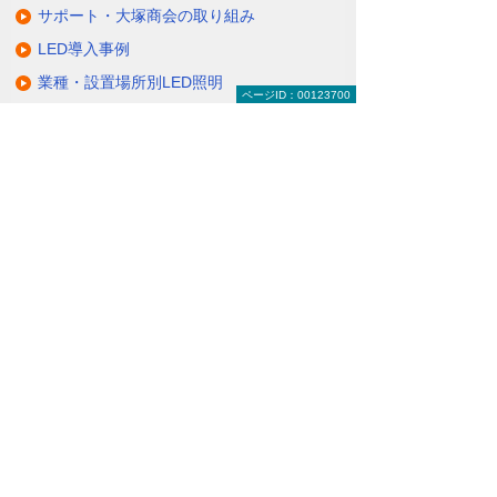
サポート・大塚商会の取り組み
LED導入事例
業種・設置場所別LED照明
ページID：00123700
基礎知識・用語辞典
キャンペーン・イベント情報
キャンペーン
関連するソリューション・製品
無駄と無理のない電力コスト対策
（BEMS／電力「見える化・見せる化」）
ナビゲーションメニュー
LED照明