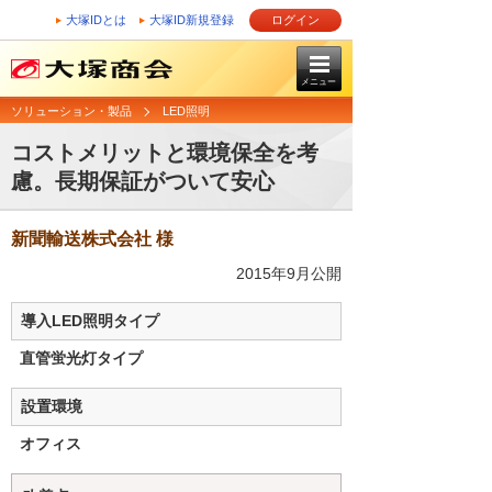
大塚IDとは
大塚ID新規登録
ログイン
メニュー
ソリューション・製品
LED照明
コストメリットと環境保全を考
慮。長期保証がついて安心
新聞輸送株式会社 様
2015年9月公開
導入LED照明タイプ
直管蛍光灯タイプ
設置環境
オフィス