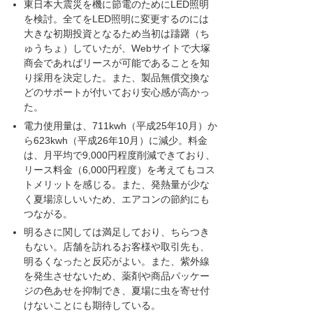
東日本大震災を機に節電のためにLED照明
を検討。全てをLED照明に変更するのには
大きな初期投資となるため当初は躊躇（ち
ゅうちょ）していたが、Webサイトで大塚
商会であればリースが可能であることを知
り採用を決定した。また、製品無償交換な
どのサポートが付いており安心感が高かっ
た。
電力使用量は、711kwh（平成25年10月）か
ら623kwh（平成26年10月）に減少。料金
は、月平均で9,000円程度削減できており、
リース料金（6,000円程度）を考えてもコス
トメリットを感じる。また、発熱量が少な
く夏場涼しいいため、エアコンの節約にも
つながる。
明るさに関しては満足しており、ちらつき
もない。店舗を訪れるお客様や取引先も、
明るくなったと反応がよい。また、紫外線
を発生させないため、薬剤や商品パッケー
ジの色あせを抑制でき、夏場に虫を寄せ付
けないことにも期待している。