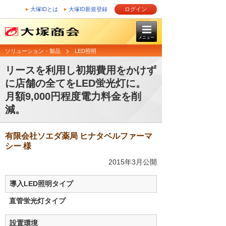
大塚IDとは
大塚ID新規登録
ログイン
メニュー
ソリューション・製品
LED照明
リースを利用し初期費用をかけず
に店舗の全てをLED蛍光灯に。
月額9,000円程度電力料金を削
減。
有限会社ソエダ薬局 ヒナタベルファーマ
シー 様
2015年3月公開
導入LED照明タイプ
直管蛍光灯タイプ
設置環境