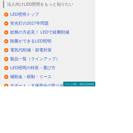
法人向けLED照明をもっと知りたい
LED照明トップ
蛍光灯の2027年問題
総務の方必見！ LEDで経費削減
除菌ができるLED照明
電気代削減・節電対策
製品一覧（ラインアップ）
LED照明の特長・選び方
補助金・税制・リース
ページID：00122043
サポート・大塚商会の取り組み
LED導入事例
業種・設置場所別LED照明
基礎知識・用語辞典
キャンペーン・イベント情報