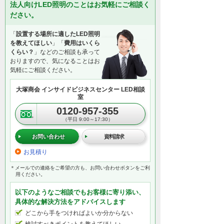
法人向けLED照明のことはお気軽にご相談く
ださい。
「
設置する場所に適したLED照明
を教えてほしい
」「
費用はいくら
くらい？
」などのご相談も承って
おりますので、気になることはお
気軽にご相談ください。
大塚商会 インサイドビジネスセンター LED相談
室
0120-957-355
（平日 9:00～17:30）
お問い合わせ
資料請求
お見積り
＊メールでの連絡をご希望の方も、お問い合わせボタンをご利
用ください。
以下のようなご相談でもお客様に寄り添い、
具体的な解決方法をアドバイスします
どこから手をつければよいか分からない