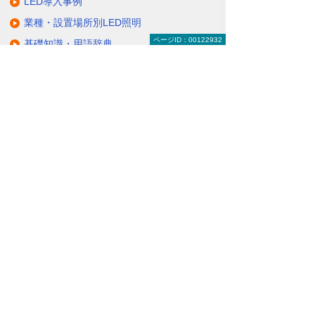
LED導入事例
業種・設置場所別LED照明
ページID：00122932
基礎知識・用語辞典
キャンペーン・イベント情報
キャンペーン
関連するソリューション・製品
無駄と無理のない電力コスト対策
（BEMS／電力「見える化・見せる化」）
ナビゲーションメニュー
LED照明
蛍光灯の2027年問題