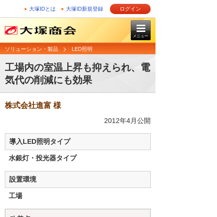
大塚IDとは
大塚ID新規登録
ログイン
メニュー
ソリューション・製品
LED照明
工場内の室温上昇も抑えられ、電
気代の削減にも効果
株式会社進富 様
2012年4月公開
導入LED照明タイプ
水銀灯・投光器タイプ
設置環境
工場